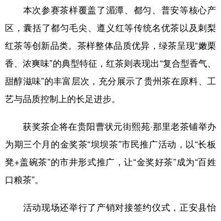
本次参赛茶样覆盖了湄潭、都匀、普安等核心产
多语种频道
区，囊括了都匀毛尖、遵义红等传统名优茶以及刺梨
English
Español
Français
عربى
红茶等创新品类。茶样整体品质优异，绿茶呈现“嫩栗
香、浓爽味”的典型特征，红茶则表现出“复合型香气、
Русский язык
日本語
한국어
甜醇滋味”的丰富层次，充分展示了贵州茶在原料、工
Deutsch
Português
艺与品质控制上的长足进步。
获奖茶企将在贵阳曹状元街熙苑·那里老茶铺举办
为期三个月的金奖茶“坝坝茶”市民推广活动，以“长板
凳+盖碗茶”的市井形式推广，让“金奖好茶”成为“百姓
口粮茶”。
活动现场还举行了产销对接签约仪式，正安县怡