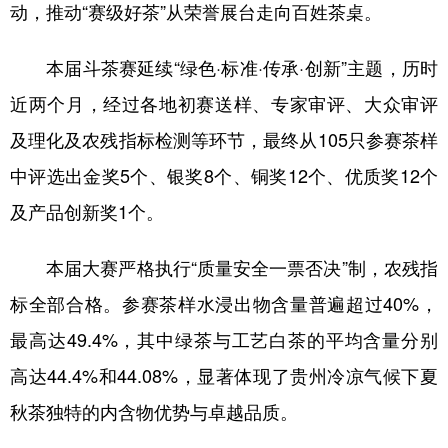
动，推动“赛级好茶”从荣誉展台走向百姓茶桌。
本届斗茶赛延续“绿色·标准·传承·创新”主题，历时
地方频道
近两个月，经过各地初赛送样、专家审评、大众审评
北京
天津
河北
山西
及理化及农残指标检测等环节，最终从105只参赛茶样
辽宁
吉林
上海
江苏
中评选出金奖5个、银奖8个、铜奖12个、优质奖12个
浙江
安徽
福建
江西
及产品创新奖1个。
山东
河南
湖北
湖南
本届大赛严格执行“质量安全一票否决”制，农残指
广东
广西
海南
重庆
标全部合格。参赛茶样水浸出物含量普遍超过40%，
四川
贵州
云南
西藏
最高达49.4%，其中绿茶与工艺白茶的平均含量分别
陕西
甘肃
青海
宁夏
高达44.4%和44.08%，显著体现了贵州冷凉气候下夏
秋茶独特的内含物优势与卓越品质。
新疆
内蒙古
黑龙江