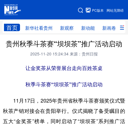
手机版
PC版本
网站无障碍
网站地图
首页
新华社看贵州
新观察
新动能
新画卷
贵
贵州秋季斗茶赛“坝坝茶”推广活动启动
新华社看贵州
新观察
新动能
新画卷
2025-11-20 15:24:34
来源：贵州日报
贵州要闻
贵州领导
人事
廉政
专题
让金奖茶从荣誉展台走向百姓茶桌
访谈
直播
视频
畅游贵州
数字贵州
律动贵州
健康贵州
秋季斗茶赛“坝坝茶”推广活动启动
光影贵州
部门之窗
县区直达
企业速递
11月17日，2025年贵州省秋季斗茶赛颁奖仪式暨
融媒联播
贵阳
遵义
安顺
秋茶产销对接会在贵阳举行。仪式揭晓了备受瞩目的
六盘水
毕节
铜仁
黔东南
五大“金奖茶”榜单，同时启动了“坝坝茶”系列推广活
黔南
黔西南