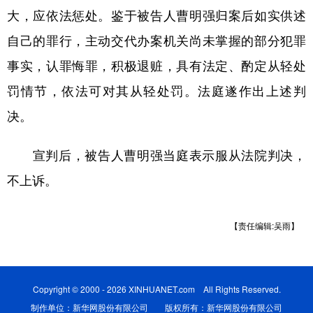
大，应依法惩处。鉴于被告人曹明强归案后如实供述
多语种频道
自己的罪行，主动交代办案机关尚未掌握的部分犯罪
English
Español
Français
عربى
事实，认罪悔罪，积极退赃，具有法定、酌定从轻处
罚情节，依法可对其从轻处罚。法庭遂作出上述判
Русский язык
日本語
한국어
决。
Deutsch
Português
宣判后，被告人曹明强当庭表示服从法院判决，
不上诉。
【责任编辑:吴雨】
Copyright © 2000 - 2026 XINHUANET.com All Rights Reserved.
制作单位：新华网股份有限公司 版权所有：新华网股份有限公司