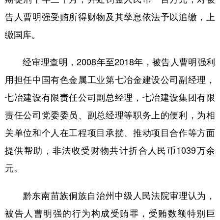
告人曹明强受贿所得财物及其孳息依法予以追缴，上
缴国库。
地方频道
北京
天津
河北
山西
经审理查明，2008年至2018年，被告人曹明强利
用担任中国有色金属工业第七冶金建设公司副经理，
辽宁
吉林
上海
江苏
七冶建设有限责任公司副总经理，七冶建设集团有限
浙江
安徽
福建
江西
责任公司党委委员、副总经理等职务上的便利，为相
山东
河南
湖北
湖南
关单位和个人在工程项目承揽、推动项目合作等方面
广东
广西
海南
重庆
提供帮助，非法收受财物共计折合人民币1039万余
四川
贵州
云南
西藏
元。
陕西
甘肃
青海
宁夏
黔东南苗族侗族自治州中级人民法院审理认为，
新疆
内蒙古
黑龙江
被告人曹明强的行为构成受贿罪，受贿数额特别巨