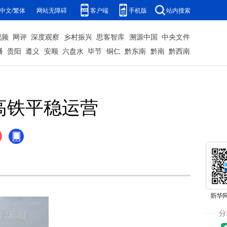
中文/繁体
网站无障碍
客户端
手机版
站内搜索
视频
网评
深度观察
乡村振兴
思客智库
溯源中国
中央文件
播
贵阳
遵义
安顺
六盘水
毕节
铜仁
黔东南
黔南
黔西南
高铁平稳运营