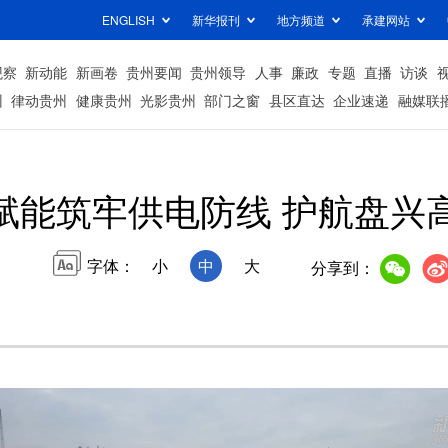
ENGLISH
新华报刊
地方频道
承建网站
观察
新动能
新画卷
贵州要闻
贵州领导
人事
廉政
专题
直播
访谈
州
律动贵州
健康贵州
光影贵州
部门之窗
县区直达
企业速递
融媒联
赋能筑牢供电防线 护航盘兴
字体：
小
中
大
分享到：