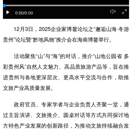
0:00
/0:00
地方频道
12月3日，2025企业家博鳌论坛之“邂逅山海·冬游
北京
天津
河北
山西
贵州”论坛暨“黔地风物”推介会在海南博鳌举行。
辽宁
吉林
上海
江苏
活动聚焦“山”与“海”的对话，推介“山地公园省 多
浙江
安徽
福建
江西
彩贵州风”自然人文魅力、高品质旅游产品等，旨在推
山东
河南
湖北
湖南
进贵州与各地更深层次、更高水平交流与合作，助推
广东
广西
海南
重庆
文旅产业高质量发展。
四川
贵州
云南
西藏
政府官员、专家学者与企业负责人齐聚一堂，通
陕西
甘肃
青海
宁夏
过主旨演讲、文旅推介、圆桌对话等方式共同探讨地
新疆
内蒙古
黑龙江
方特色产业发展的创新路径，为推动文旅持续融合发