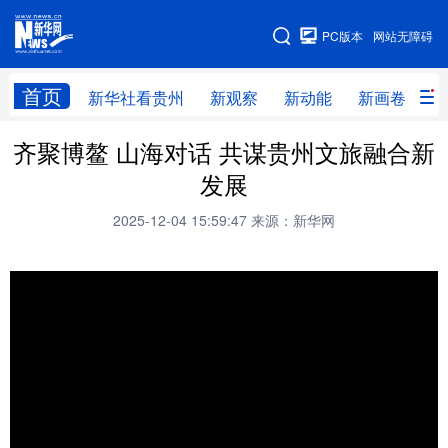
手机版
PC版本
网站无障碍
网站地图
首页
新华社看贵州
新观察
新动能
新画卷
贵
齐聚博鳌 山海对话 共谋贵州文旅融合新
新华社看贵州
新观察
新动能
新画卷
发展
贵州要闻
贵州领导
人事
廉政
2025-12-04 15:59:47
来源：新华网
专题
访谈
直播
视频
畅游贵州
数字贵州
律动贵州
健康贵州
光影贵州
部门之窗
县区直达
企业速递
融媒联播
贵阳
遵义
安顺
六盘水
毕节
铜仁
黔东南
黔南
黔西南