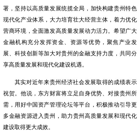
署，坚持以高质量发展统揽全局，加快构建贵州特色
现代化产业体系，大力培育壮大经营主体，着力优化
地方频道
营商环境，全面激发高质量发展动力活力。希望广大
北京
天津
河北
山西
金融机构充分发挥资金、资源等优势，聚焦产业发
辽宁
吉林
上海
江苏
展、科技创新等加大对贵州的金融支持力度，共同分
享高质量发展和现代化建设机遇。
浙江
安徽
福建
江西
山东
河南
湖北
湖南
其实对近年来贵州经济社会发展取得的成绩表示
广东
广西
海南
重庆
祝贺。他说，东方财富将立足自身优势、对接贵州所
四川
贵州
云南
西藏
需，用好中国资产管理论坛等平台，积极推动引导更
多金融资源进入贵州，助力贵州高质量发展和现代化
陕西
甘肃
青海
宁夏
建设取得更大成效。
新疆
内蒙古
黑龙江