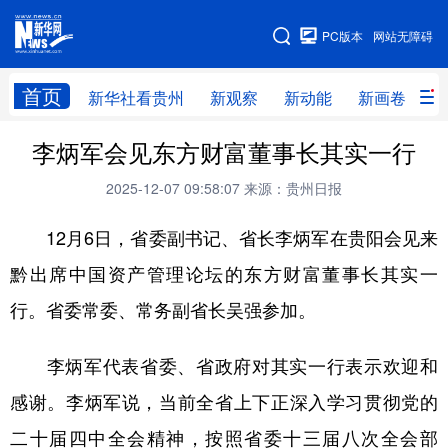
手机版
PC版本
网站无障碍
网站地图
首页
新华社看贵州
新观察
新动能
新画卷
贵
李炳军会见东方财富董事长其实一行
新华社看贵州
新观察
新动能
新画卷
2025-12-07 09:58:07
来源：贵州日报
贵州要闻
贵州领导
人事
廉政
12月6日，省委副书记、省长李炳军在贵阳会见来
专题
访谈
直播
视频
黔出席中国资产管理论坛的东方财富董事长其实一
畅游贵州
数字贵州
律动贵州
健康贵州
行。省委常委、常务副省长吴强参加。
光影贵州
部门之窗
县区直达
企业速递
融媒联播
贵阳
遵义
安顺
李炳军代表省委、省政府对其实一行表示欢迎和
感谢。李炳军说，当前全省上下正深入学习贯彻党的
六盘水
毕节
铜仁
黔东南
二十届四中全会精神，按照省委十三届八次全会部
黔南
黔西南