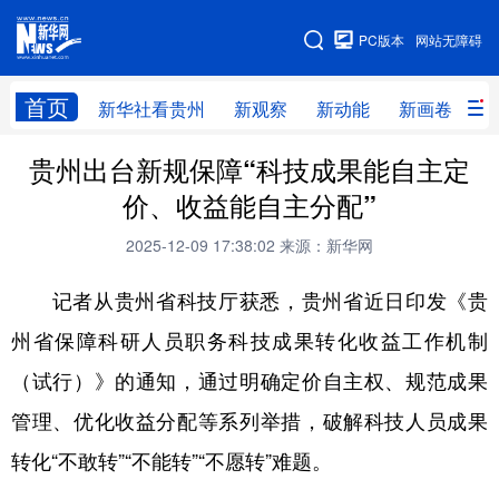
手机版
PC版本
网站无障碍
网站地图
首页
新华社看贵州
新观察
新动能
新画卷
贵
贵州出台新规保障“科技成果能自主定
新华社看贵州
新观察
新动能
新画卷
价、收益能自主分配”
贵州要闻
贵州领导
人事
廉政
2025-12-09 17:38:02
来源：新华网
专题
访谈
直播
视频
记者从贵州省科技厅获悉，贵州省近日印发《贵
畅游贵州
数字贵州
律动贵州
健康贵州
州省保障科研人员职务科技成果转化收益工作机制
光影贵州
部门之窗
县区直达
企业速递
（试行）》的通知，通过明确定价自主权、规范成果
融媒联播
贵阳
遵义
安顺
管理、优化收益分配等系列举措，破解科技人员成果
六盘水
毕节
铜仁
黔东南
转化“不敢转”“不能转”“不愿转”难题。
黔南
黔西南