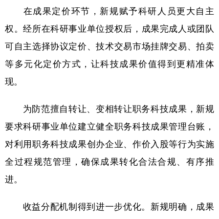
在成果定价环节，新规赋予科研人员更大自主
权。经所在科研事业单位授权后，成果完成人或团队
地方频道
可自主选择协议定价、技术交易市场挂牌交易、拍卖
北京
天津
河北
山西
等多元化定价方式，让科技成果价值得到更精准体
辽宁
吉林
上海
江苏
现。
浙江
安徽
福建
江西
为防范擅自转让、变相转让职务科技成果，新规
山东
河南
湖北
湖南
要求科研事业单位建立健全职务科技成果管理台账，
广东
广西
海南
重庆
对利用职务科技成果创办企业、作价入股等行为实施
全过程规范管理，确保成果转化合法合规、有序推
四川
贵州
云南
西藏
进。
陕西
甘肃
青海
宁夏
新疆
内蒙古
黑龙江
收益分配机制得到进一步优化。新规明确，成果