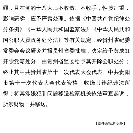
罪，且在党的十八大后不收敛、不收手，性质严重，
多语种频道
影响恶劣，应予严肃处理。依据《中国共产党纪律处
English
Español
Français
عربى
分条例》《中华人民共和国监察法》《中华人民共和
Русский язык
日本語
한국어
国公职人员政务处分法》等有关规定，经贵州省纪委
常委会会议研究并报贵州省委批准，决定给予黄成虹
Deutsch
Português
开除党籍处分；由贵州省监委给予其开除公职处分；
终止其中共贵州省第十三次代表大会代表、中共贵阳
市第十一次代表大会代表资格；收缴其违纪违法所
得；将其涉嫌犯罪问题移送检察机关依法审查起诉，
所涉财物一并移送。
【责任编辑:周远钢】