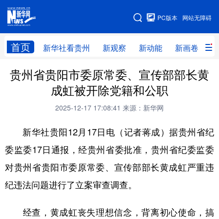
手机版
PC版本
网站无障碍
网站地图
首页
新华社看贵州
新观察
新动能
新画卷
贵
贵州省贵阳市委原常委、宣传部部长黄
新华社看贵州
新观察
新动能
新画卷
成虹被开除党籍和公职
贵州要闻
贵州领导
人事
廉政
2025-12-17 17:08:41
来源：新华网
专题
访谈
直播
视频
新华社贵阳12月17日电（记者蒋成）据贵州省纪
畅游贵州
数字贵州
律动贵州
健康贵州
委监委17日通报，经贵州省委批准，贵州省纪委监委
光影贵州
部门之窗
县区直达
企业速递
对贵州省贵阳市委原常委、宣传部部长黄成虹严重违
融媒联播
贵阳
遵义
安顺
纪违法问题进行了立案审查调查。
六盘水
毕节
铜仁
黔东南
经查，黄成虹丧失理想信念，背离初心使命，搞
黔南
黔西南