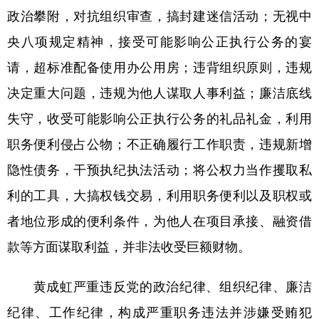
政治攀附，对抗组织审查，搞封建迷信活动；无视中
央八项规定精神，接受可能影响公正执行公务的宴
地方频道
请，超标准配备使用办公用房；违背组织原则，违规
北京
天津
河北
山西
决定重大问题，违规为他人谋取人事利益；廉洁底线
辽宁
吉林
上海
江苏
失守，收受可能影响公正执行公务的礼品礼金，利用
职务便利侵占公物；不正确履行工作职责，违规新增
浙江
安徽
福建
江西
隐性债务，干预执纪执法活动；将公权力当作攫取私
山东
河南
湖北
湖南
利的工具，大搞权钱交易，利用职务便利以及职权或
广东
广西
海南
重庆
者地位形成的便利条件，为他人在项目承接、融资借
四川
贵州
云南
西藏
款等方面谋取利益，并非法收受巨额财物。
陕西
甘肃
青海
宁夏
黄成虹严重违反党的政治纪律、组织纪律、廉洁
新疆
内蒙古
黑龙江
纪律、工作纪律，构成严重职务违法并涉嫌受贿犯