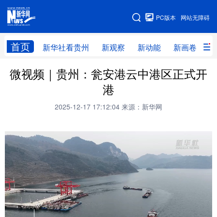
手机版
PC版本
网站无障碍
网站地图
首页
新华社看贵州
新观察
新动能
新画卷
贵
微视频｜贵州：瓮安港云中港区正式开
新华社看贵州
新观察
新动能
新画卷
港
贵州要闻
贵州领导
人事
廉政
2025-12-17 17:12:04
来源：新华网
专题
访谈
直播
视频
畅游贵州
数字贵州
律动贵州
健康贵州
光影贵州
部门之窗
县区直达
企业速递
融媒联播
贵阳
遵义
安顺
六盘水
毕节
铜仁
黔东南
黔南
黔西南