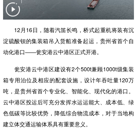
地方频道
12月16日，随着汽笛长鸣，桥式起重机将装有沉
北京
天津
河北
山西
淀硫酸钡的集装箱吊入货船准备起运，贵州省首个自
辽宁
吉林
上海
江苏
动化港口——瓮安港云中港区正式开港。
浙江
安徽
福建
江西
瓮安港云中港区建设有2个500t兼顾1000t级集装
山东
河南
湖北
湖南
箱专用泊位及相应的配套设施，设计年吞吐量120万
广东
广西
海南
重庆
吨，是贵州省首个专业化、智能化、现代化的港口。
四川
贵州
云南
西藏
云中港区投运后可充分发挥水运运能大、成本低、绿
色低碳等比较优势，降低综合物流成本，对于当地构
陕西
甘肃
青海
宁夏
建立体交通运输体系具有重要意义。
新疆
内蒙古
黑龙江