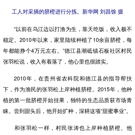
工人对采摘的脐橙进行分拣。新华网 刘昌馀 摄
“以前在乌江边以打渔为生，靠天吃饭，收入极不
稳定。2010年以来，家里陆续种植了10余亩脐橙，每
年都能挣个4万元左右。”德江县潮砥镇石板社区村民
张羽松说，收入有着落了，他心里也很踏实。
2010年，在贵州省农科院和德江县的指导帮扶
下，作为渔民的张羽松上岸种植脐橙。2015年，他种
植的第一批脐橙开始挂果，独特的生态品质获市场青
睐。尝到甜头后，他开始扩种，深耕这项“甜蜜事业”。
和张羽松一样，村民张涛也上岸种植脐橙。他