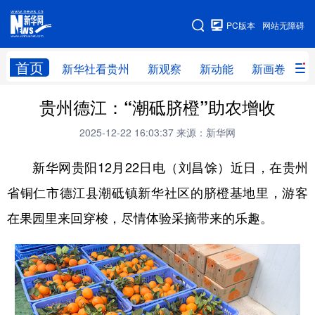
手机版
PC版本
网站无障碍
网站地图
首页
新华社看贵州
新观察
新动能
新画卷
贵
贵州德江：“潮砥脐橙”助农增收
新华社看贵州
新观察
新动能
新画卷
2025-12-22 16:03:37
来源：新华网
贵州要闻
贵州领导
人事
廉政
新华网贵阳12月22日电（刘昌馀）近日，在贵州
专题
访谈
直播
视频
省铜仁市德江县潮砥镇新华社区的脐橙基地里，游客
畅游贵州
数字贵州
律动贵州
健康贵州
在果园里来回穿梭，尽情体验采摘带来的乐趣。
光影贵州
部门之窗
县区直达
企业速递
融媒联播
贵阳
遵义
安顺
六盘水
毕节
铜仁
黔东南
黔南
黔西南