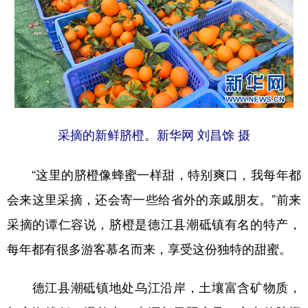
地方频道
北京
天津
河北
山西
辽宁
吉林
上海
江苏
采摘的新鲜脐橙。新华网 刘昌馀 摄
浙江
安徽
福建
江西
山东
河南
湖北
湖南
“这里的脐橙像蜂蜜一样甜，特别爽口，我每年都
会来这里采摘，还会寄一些给省外的亲戚朋友。”前来
广东
广西
海南
重庆
采摘的谭仁容说，脐橙是德江县潮砥镇有名的特产，
四川
贵州
云南
西藏
每年都有很多游客慕名而来，享受这份独特的甜蜜。
陕西
甘肃
青海
宁夏
新疆
内蒙古
黑龙江
德江县潮砥镇地处乌江沿岸，土壤富含矿物质，