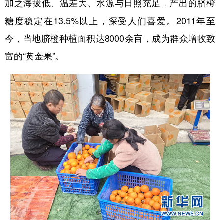
加之海拔低、温差大、水源与日照充足，产出的脐橙
糖度稳定在13.5%以上，深受人们喜爱。2011年至
多语种频道
今，当地脐橙种植面积达8000余亩，成为群众增收致
English
Español
Français
عربى
富的“黄金果”。
Русский язык
日本語
한국어
Deutsch
Português