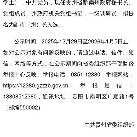
学士），中共党员，现任贵州省黔南州政府秘书长、
党组成员，州政府机关党组书记，一级调研员，拟提
地方频道
名为副市（州）长人选。
北京
天津
河北
山西
公示时间：2025年12月29日至2026年1月5日止。
辽宁
吉林
上海
江苏
如对公示对象有问题反映的，请通过电话、信件、短
浙江
安徽
福建
江西
信、网络等方式，在公示期间向省委组织部干部监督
举报中心反映。举报电话：0851-12380；举报网站：
山东
河南
湖北
湖南
https://12380.gzzzb.gov.cn；举报短信：
广东
广西
海南
重庆
18808512380；通讯地址：贵阳市南明区广顺路1号
四川
贵州
云南
西藏
（邮编550002）。
陕西
甘肃
青海
宁夏
中共贵州省委组织部
新疆
内蒙古
黑龙江