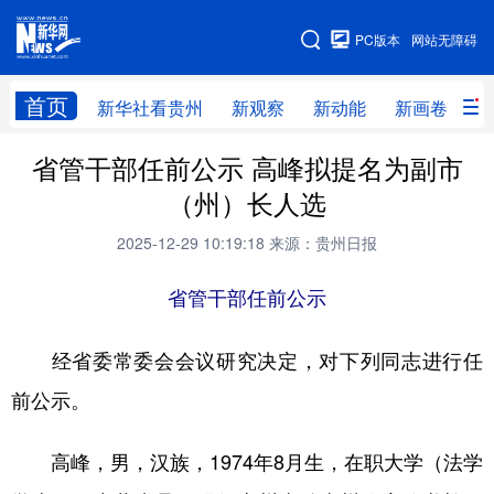
手机版
PC版本
网站无障碍
网站地图
首页
新华社看贵州
新观察
新动能
新画卷
贵
省管干部任前公示 高峰拟提名为副市
新华社看贵州
新观察
新动能
新画卷
（州）长人选
贵州要闻
贵州领导
人事
廉政
2025-12-29 10:19:18
来源：贵州日报
专题
访谈
直播
视频
省管干部任前公示
畅游贵州
数字贵州
律动贵州
健康贵州
光影贵州
部门之窗
县区直达
企业速递
经省委常委会会议研究决定，对下列同志进行任
前公示。
融媒联播
贵阳
遵义
安顺
六盘水
毕节
铜仁
黔东南
高峰，男，汉族，1974年8月生，在职大学（法学
黔南
黔西南