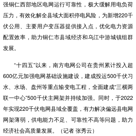
强铜仁西部地区电网运行可靠性，极大缓解用电负荷
多语种频道
压力，有效化解全县域大面积停电风险，为新增220千
伏公用、主要用户变压器提供接入点，优化电力资源
English
Español
Français
عربى
配置效率，助力铜仁市县域经济和乌江中游城镇组群
Русский язык
日本語
한국어
发展。
Deutsch
Português
“十四五”以来，南方电网公司在贵州累计投入超
600亿元加强电网基础设施建设，建成投运500千伏习
水、水场、盘州等重点输变电工程，全面建成“三横两
联一中心”500千伏主网架并持续加强。同时，于2022
年实现220千伏电网县域全覆盖，有力解决偏远县电网
网架薄弱，供电能力不足、可靠性不高等问题，助力
经济社会高质量发展。（记者 张秀云）