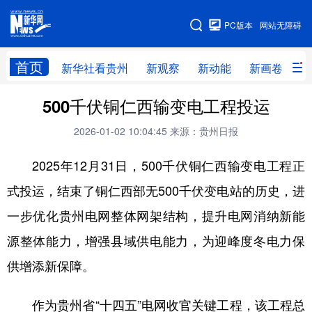
手机版
PC版本
网站无障碍
网站地图
首页
新华社看贵州
新观察
新动能
新画卷
贵
500千伏铜仁西输变电工程投运
新华社看贵州
新观察
新动能
新画卷
2026-01-02 10:04:45
来源：贵州日报
贵州要闻
贵州领导
人事
廉政
2025年12月31日，500千伏铜仁西输变电工程正
专题
访谈
直播
视频
式投运，结束了铜仁西部无500千伏变电站的历史，进
畅游贵州
数字贵州
律动贵州
健康贵州
一步优化贵州电网整体网架结构，提升电网消纳新能
光影贵州
部门之窗
县区直达
企业速递
源整体能力，增强县域供电能力，为迎峰度冬电力保
融媒联播
贵阳
遵义
安顺
供增添新保障。
六盘水
毕节
铜仁
黔东南
作为贵州省“十四五”电网收官关键工程，该工程总
黔南
黔西南