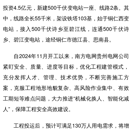
投资4.5亿元，新建500千伏变电站一座、线路2条。其
中，线路全长55千米，架设铁塔103基，始于铜仁西变
地方频道
电站，接入500千伏诗乡至碧江线，连通500千伏诗
北京
天津
河北
山西
乡、碧江变电站，途经铜仁市德江县、思南县。
辽宁
吉林
上海
江苏
自2024年11月开工以来，南方电网贵州电网公司
浙江
安徽
福建
江西
紧盯安全、质量、进度等目标，优化工程建管模式，
山东
河南
湖北
湖南
充分发挥人才、管理、技术优势，不断完善施工方
广东
广西
海南
重庆
案，克服工程地形地貌复杂、高风险作业集中、有效
四川
贵州
云南
西藏
工期短等难点问题，大力推进“机械化换人、智能化减
人”，保障工程安全高效建设。
陕西
甘肃
青海
宁夏
新疆
内蒙古
黑龙江
工程投运后，预计可满足130万人用电需求，将增