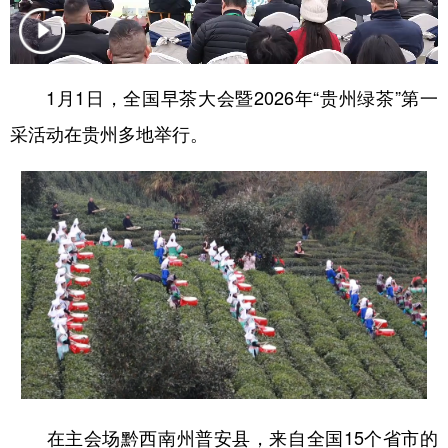
地方频道
1月1日，全国早茶大会暨2026年“贵州绿茶”第一
北京
天津
河北
山西
采活动在贵州多地举行。
辽宁
吉林
上海
江苏
浙江
安徽
福建
江西
山东
河南
湖北
湖南
广东
广西
海南
重庆
四川
贵州
云南
西藏
陕西
甘肃
青海
宁夏
新疆
内蒙古
黑龙江
在主会场黔西南州普安县，来自全国15个省市的