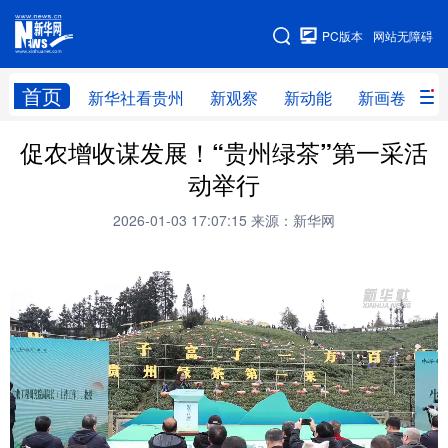
手机版
PC版本
网站无障碍
网站地图
首页
新华社看贵州
新观察
新动能
新画卷
贵
促农增收谋发展！“贵州绿茶”第一采活
新华社看贵州
新观察
新动能
新画卷
动举行
贵州要闻
贵州领导
人事
廉政
2026-01-03 17:07:15
来源：新华网
专题
访谈
直播
视频
畅游贵州
数字贵州
律动贵州
健康贵州
光影贵州
部门之窗
县区直达
企业速递
融媒联播
贵阳
遵义
安顺
六盘水
毕节
铜仁
黔东南
黔南
黔西南