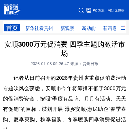
手机版
PC版本
网站无障碍
网站地图
首页
新华社看贵州
新观察
新动能
新画卷
贵
安顺3000万元促消费 四季主题购激活市
新华社看贵州
新观察
新动能
新画卷
场
贵州要闻
贵州领导
人事
廉政
2026-01-08 09:26:47
来源：贵州日报
专题
访谈
直播
视频
记者从日前召开的2026年贵州省重点促消费活动
畅游贵州
数字贵州
律动贵州
健康贵州
专题吹风会获悉，安顺市今年将筹措不低于3000万元
光影贵州
部门之窗
县区直达
企业速递
的促消费资金，按照“季度有品牌、月月有活动、天天
融媒联播
贵阳
遵义
安顺
有促销”的目标，谋划开展“瀑乡安顺·惠民助企”春季喜
六盘水
毕节
铜仁
黔东南
购、夏季爽购、秋季福购、冬季暖购四季消费促进活
黔南
黔西南