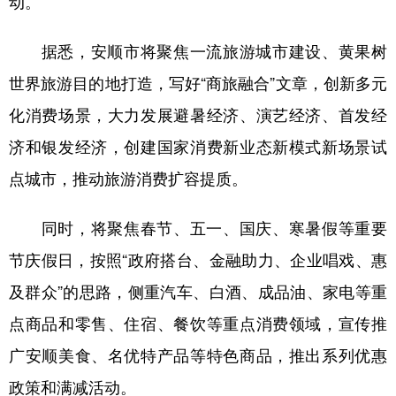
动。
据悉，安顺市将聚焦一流旅游城市建设、黄果树
地方频道
世界旅游目的地打造，写好“商旅融合”文章，创新多元
北京
天津
河北
山西
化消费场景，大力发展避暑经济、演艺经济、首发经
辽宁
吉林
上海
江苏
济和银发经济，创建国家消费新业态新模式新场景试
点城市，推动旅游消费扩容提质。
浙江
安徽
福建
江西
山东
河南
湖北
湖南
同时，将聚焦春节、五一、国庆、寒暑假等重要
广东
广西
海南
重庆
节庆假日，按照“政府搭台、金融助力、企业唱戏、惠
及群众”的思路，侧重汽车、白酒、成品油、家电等重
四川
贵州
云南
西藏
点商品和零售、住宿、餐饮等重点消费领域，宣传推
陕西
甘肃
青海
宁夏
广安顺美食、名优特产品等特色商品，推出系列优惠
新疆
内蒙古
黑龙江
政策和满减活动。