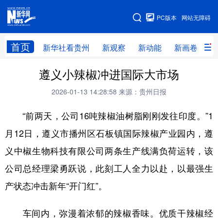
手机版
PC版本
网站无障碍
网站地图
首页
新华社看贵州
新观察
新动能
新画卷
贵
遵义小辣椒冲进国际大市场
新华社看贵州
新观察
新动能
新画卷
2026-01-13 14:28:58
来源：贵州日报
贵州要闻
贵州领导
人事
廉政
“前两天，公司16吨辣椒油树脂刚刚发往印度。”1
专题
访谈
直播
视频
月12日，遵义市播州区石板镇国际辣椒产业园内，遵
畅游贵州
数字贵州
律动贵州
健康贵州
义中椒生物科技有限公司两条生产线满负荷运转，该
光影贵州
部门之窗
县区直达
企业速递
公司总经理梁勇跃说，此刻工人全力以赴，以最强生
融媒联播
贵阳
遵义
安顺
产状态冲击新年“开门红”。
六盘水
毕节
铜仁
黔东南
车间内，弥漫着浓郁的辣椒香味。优质干辣椒经
黔南
黔西南