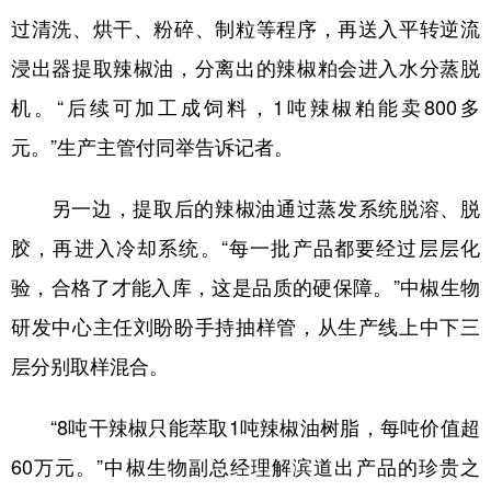
过清洗、烘干、粉碎、制粒等程序，再送入平转逆流
浸出器提取辣椒油，分离出的辣椒粕会进入水分蒸脱
地方频道
机。“后续可加工成饲料，1吨辣椒粕能卖800多
北京
天津
河北
山西
元。”生产主管付同举告诉记者。
辽宁
吉林
上海
江苏
另一边，提取后的辣椒油通过蒸发系统脱溶、脱
浙江
安徽
福建
江西
胶，再进入冷却系统。“每一批产品都要经过层层化
山东
河南
湖北
湖南
验，合格了才能入库，这是品质的硬保障。”中椒生物
广东
广西
海南
重庆
研发中心主任刘盼盼手持抽样管，从生产线上中下三
四川
贵州
云南
西藏
层分别取样混合。
陕西
甘肃
青海
宁夏
“8吨干辣椒只能萃取1吨辣椒油树脂，每吨价值超
新疆
内蒙古
黑龙江
60万元。”中椒生物副总经理解滨道出产品的珍贵之