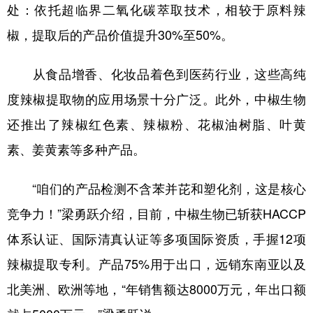
处：依托超临界二氧化碳萃取技术，相较于原料辣
多语种频道
椒，提取后的产品价值提升30%至50%。
English
Español
Français
عربى
从食品增香、化妆品着色到医药行业，这些高纯
Русский язык
日本語
한국어
度辣椒提取物的应用场景十分广泛。此外，中椒生物
Deutsch
Português
还推出了辣椒红色素、辣椒粉、花椒油树脂、叶黄
素、姜黄素等多种产品。
“咱们的产品检测不含苯并芘和塑化剂，这是核心
竞争力！”梁勇跃介绍，目前，中椒生物已斩获HACCP
体系认证、国际清真认证等多项国际资质，手握12项
辣椒提取专利。产品75%用于出口，远销东南亚以及
北美洲、欧洲等地，“年销售额达8000万元，年出口额