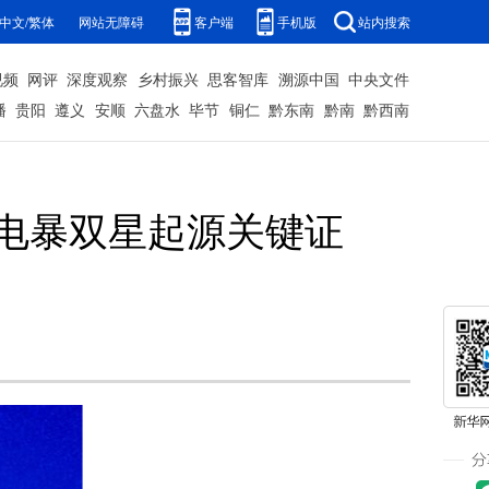
中文/繁体
网站无障碍
客户端
手机版
站内搜索
视频
网评
深度观察
乡村振兴
思客智库
溯源中国
中央文件
播
贵阳
遵义
安顺
六盘水
毕节
铜仁
黔东南
黔南
黔西南
射电暴双星起源关键证