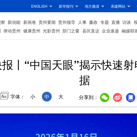
ENGLISH
新华报刊
地方频道
承建网站
观察
新动能
新画卷
贵州要闻
贵州领导
人事
廉政
专题
直播
访谈
州
律动贵州
健康贵州
光影贵州
部门之窗
县区直达
企业速递
融媒联
报丨“中国天眼”揭示快速
据
字体：
小
中
大
分享到：