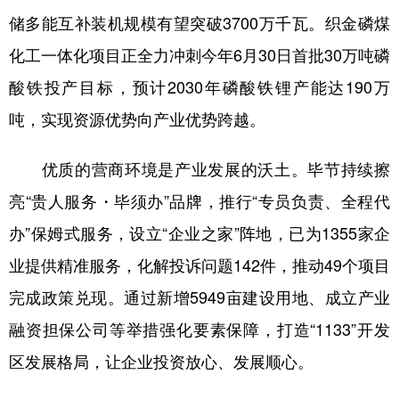
储多能互补装机规模有望突破3700万千瓦。织金磷煤
多语种频道
化工一体化项目正全力冲刺今年6月30日首批30万吨磷
English
Español
Français
عربى
酸铁投产目标，预计2030年磷酸铁锂产能达190万
Русский язык
日本語
한국어
吨，实现资源优势向产业优势跨越。
Deutsch
Português
优质的营商环境是产业发展的沃土。毕节持续擦
亮“贵人服务・毕须办”品牌，推行“专员负责、全程代
办”保姆式服务，设立“企业之家”阵地，已为1355家企
业提供精准服务，化解投诉问题142件，推动49个项目
完成政策兑现。通过新增5949亩建设用地、成立产业
融资担保公司等举措强化要素保障，打造“1133”开发
区发展格局，让企业投资放心、发展顺心。