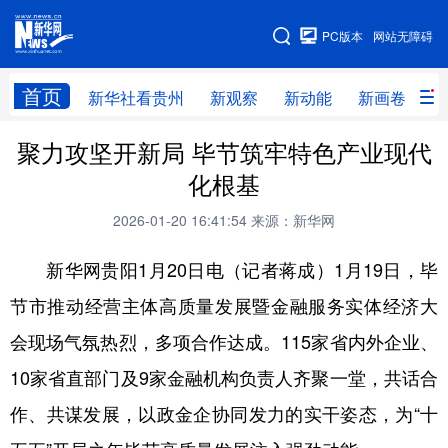
手机版
PC版本
网站无障碍
网站地图
首页
新华社看贵州
新观察
新动能
新画卷
贵
聚力攻坚开新局 毕节筑牢特色产业现代
新华社看贵州
新观察
新动能
新画卷
化根基
贵州要闻
贵州领导
人事
廉政
2026-01-20 16:41:54
来源：新华网
专题
访谈
直播
视频
新华网贵阳1月20日电（记者蒋成）1月19日，毕
畅游贵州
数字贵州
律动贵州
健康贵州
节市推动经营主体高质量发展暨金融服务实体经济大
光影贵州
部门之窗
县区直达
企业速递
会现场气氛热烈，多项合作达成。115家省内外企业、
融媒联播
贵阳
遵义
安顺
10家省直部门及9家金融机构负责人齐聚一堂，共话合
六盘水
毕节
铜仁
黔东南
作、共谋发展，以政金企协同发力的实干姿态，为“十
黔南
黔西南