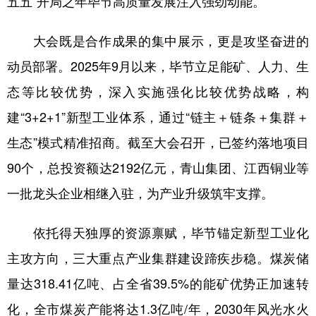
五五”开局之年毕节高质量发展注入强劲动能。
大会既是合作成果的集中展示，更是攻坚奋进的
地方频道
动员部署。2025年9月以来，毕节立足能矿、人力、生
北京
天津
河北
山西
态等比较优势，深入实施强化比较优势战略，构
辽宁
吉林
上海
江苏
建“3+2+1”新型工业体系，通过“链主＋链条＋集群＋
生态”模式精准招商。截至大会召开，已签约落地项目
浙江
安徽
福建
江西
90个，总投资额达2192亿元，青山集团、江西铜业等
山东
河南
湖北
湖南
一批龙头企业相继入驻，为产业升级筑牢支撑。
广东
广西
海南
重庆
依托得天独厚的资源禀赋，毕节锚定新型工业化
四川
贵州
云南
西藏
主攻方向，三大重点产业集群建设蹄疾步稳。煤炭储
陕西
甘肃
青海
宁夏
量达318.41亿吨、占全省39.5%的能矿优势正加速转
新疆
内蒙古
黑龙江
化，全市煤炭产能将达1.3亿吨/年，2030年风光水火