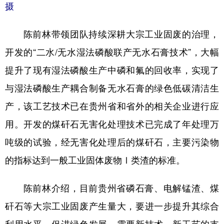
摄
多语种频道
陈前林带领团队持续深耕大宗工业固废的治理，
English
Español
Français
عربى
开发的“二水/无水湿法磷酸联产无水石膏技术”，大幅
Русский язык
日本語
한국어
提升了现有湿法磷酸生产中磷和氟的回收率，实现了
Deutsch
Português
与湿法磷酸生产耦合制备无水石膏的绿色低碳清洁生
产，该工艺技术已在贵州省和省外的相关企业进行应
用。开发的煤矸石无害化处理技术已完成了年处理万
吨级的试验，经无害化处理后的煤矸石，主要污染物
的指标达到一般工业固体废物Ⅰ类渣的标准。
陈前林介绍，目前贵州省磷石膏、电解锰渣、煤
矸石等大宗工业固废产生量大，要进一步提升其综合
利用水平，促进绿色发展，需要新技术、新工艺的支