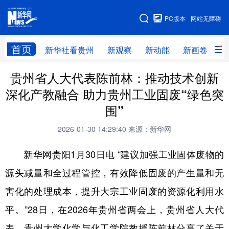
手机版
PC版本
网站无障碍
网站地图
首页
新华社看贵州
新观察
新动能
新画卷
贵
贵州省人大代表陈前林：推动技术创新
新华社看贵州
新观察
新动能
新画卷
深化产教融合 助力贵州工业固废“绿色突
贵州要闻
贵州领导
人事
廉政
围”
专题
访谈
直播
视频
2026-01-30 14:29:40
来源：新华网
畅游贵州
数字贵州
律动贵州
健康贵州
新华网贵阳1月30日电 “建议加强工业固体废物的
光影贵州
部门之窗
县区直达
企业速递
源头减量和全过程管控，有效降低固废的产生量和无
融媒联播
贵阳
遵义
安顺
害化的处理成本，提升大宗工业固废的资源化利用水
六盘水
毕节
铜仁
黔东南
平。”28日，在2026年贵州省两会上，贵州省人大代
表、贵州大学化学与化工学院教授陈前林分享了关于
黔南
黔西南