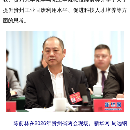
提升贵州工业固废利用水平、促进科技人才培养等方
面的思考。
地方频道
北京
天津
河北
山西
辽宁
吉林
上海
江苏
浙江
安徽
福建
江西
山东
河南
湖北
湖南
广东
广西
海南
重庆
四川
贵州
云南
西藏
陕西
甘肃
青海
宁夏
新疆
内蒙古
黑龙江
陈前林在2026年贵州省两会现场。新华网 周远钢