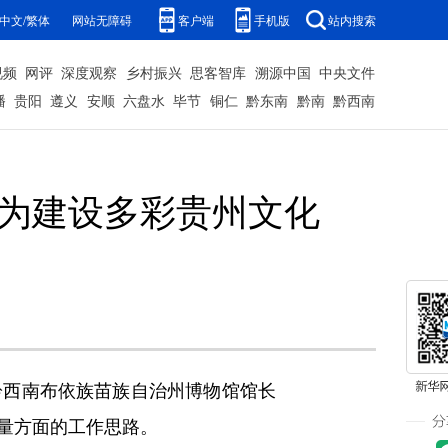
中文/繁体
网站无障碍
客户端
手机版
站内搜索
视频
网评
深度观察
乡村振兴
思客智库
溯源中国
中央文件
播
贵阳
遵义
安顺
六盘水
毕节
铜仁
黔东南
黔南
黔西南
 为建设多彩贵州文化
黔西南布依族苗族自治州博物馆馆长
量方面的工作思路。