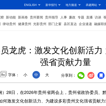
ENGLISH
新华报刊
地方频道
承建网站
观察
新动能
新画卷
贵州要闻
贵州领导
人事
廉政
专题
直播
访谈
州
律动贵州
健康贵州
光影贵州
部门之窗
县区直达
企业速递
融媒联
员龙虎：激发文化创新活力
强省贡献力量
字体：
小
中
大
分享到：
）28日，在2026年贵州省两会上，贵州省政协委员、
如何激发文化创新活力、为建设多彩贵州文化强省贡献力