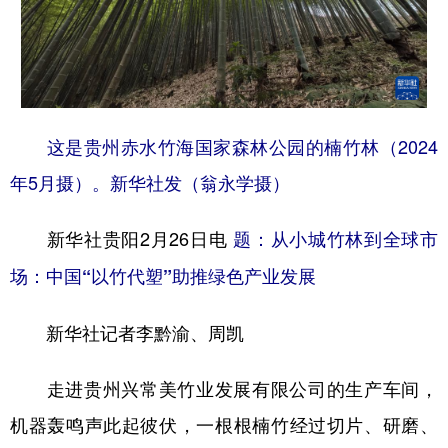
地方频道
北京
天津
河北
山西
这是贵州赤水竹海国家森林公园的楠竹林（2024
辽宁
吉林
上海
江苏
年5月摄）。新华社发（翁永学摄）
浙江
安徽
福建
江西
新华社贵阳2月26日电
题：从小城竹林到全球市
山东
河南
湖北
湖南
场：中国“以竹代塑”助推绿色产业发展
广东
广西
海南
重庆
四川
贵州
云南
西藏
新华社记者李黔渝、周凯
陕西
甘肃
青海
宁夏
走进贵州兴常美竹业发展有限公司的生产车间，
新疆
内蒙古
黑龙江
机器轰鸣声此起彼伏，一根根楠竹经过切片、研磨、