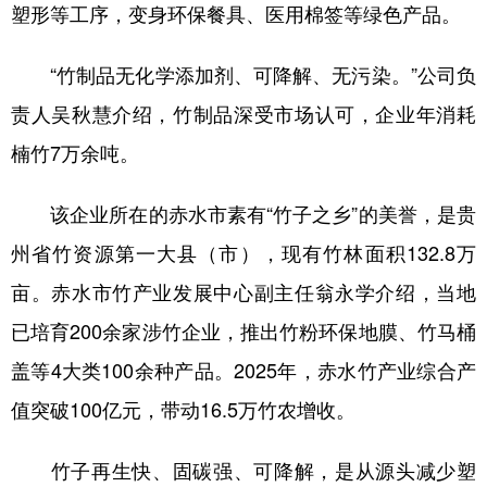
塑形等工序，变身环保餐具、医用棉签等绿色产品。
多语种频道
“竹制品无化学添加剂、可降解、无污染。”公司负
English
Español
Français
عربى
责人吴秋慧介绍，竹制品深受市场认可，企业年消耗
Русский язык
日本語
한국어
楠竹7万余吨。
Deutsch
Português
该企业所在的赤水市素有“竹子之乡”的美誉，是贵
州省竹资源第一大县（市），现有竹林面积132.8万
亩。赤水市竹产业发展中心副主任翁永学介绍，当地
已培育200余家涉竹企业，推出竹粉环保地膜、竹马桶
盖等4大类100余种产品。2025年，赤水竹产业综合产
值突破100亿元，带动16.5万竹农增收。
竹子再生快、固碳强、可降解，是从源头减少塑