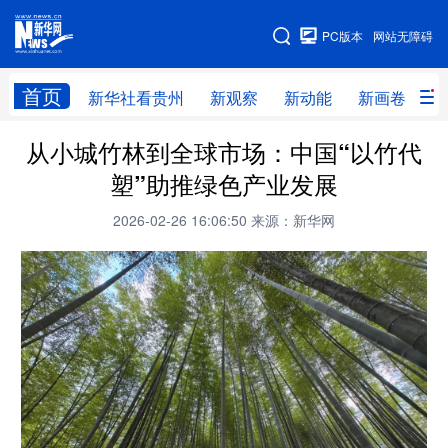
手机版
PC版本
网站无障碍
网站地图
首页
新华社看贵州
新观察
新动能
新画卷
贵
从小城竹林到全球市场：中国“以竹代
新华社看贵州
新观察
新动能
新画卷
塑”助推绿色产业发展
贵州要闻
贵州领导
人事
廉政
2026-02-26 16:06:50
来源：新华网
专题
访谈
直播
视频
畅游贵州
数字贵州
律动贵州
健康贵州
光影贵州
部门之窗
县区直达
企业速递
融媒联播
贵阳
遵义
安顺
六盘水
毕节
铜仁
黔东南
黔南
黔西南