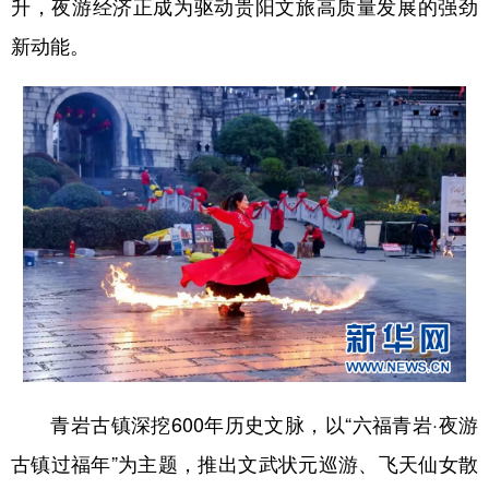
升，夜游经济正成为驱动贵阳文旅高质量发展的强劲
新动能。
地方频道
北京
天津
河北
山西
辽宁
吉林
上海
江苏
浙江
安徽
福建
江西
山东
河南
湖北
湖南
广东
广西
海南
重庆
四川
贵州
云南
西藏
陕西
甘肃
青海
宁夏
青岩古镇深挖600年历史文脉，以“六福青岩·夜游
新疆
内蒙古
黑龙江
古镇过福年”为主题，推出文武状元巡游、飞天仙女散