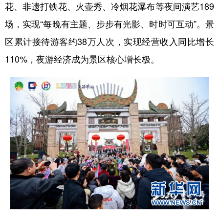
花、非遗打铁花、火壶秀、冷烟花瀑布等夜间演艺189
多语种频道
场，实现“每晚有主题、步步有光影、时时可互动”。景
区累计接待游客约38万人次，实现经营收入同比增长
English
Español
Français
عربى
110%，夜游经济成为景区核心增长极。
Русский язык
日本語
한국어
Deutsch
Português