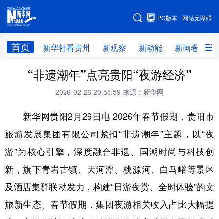
手机版
PC版本
网站无障碍
网站地图
首页
新华社看贵州
新观察
新动能
新画卷
贵
“非遗潮年”点亮贵阳“夜游经济”
新华社看贵州
新观察
新动能
新画卷
2026-02-26 20:55:59
来源：新华网
贵州要闻
贵州领导
人事
廉政
新华网贵阳2月26日电 2026年春节假期，贵阳市
专题
访谈
直播
视频
旅游发展集团有限公司紧扣“非遗潮年”主题，以“夜
畅游贵州
数字贵州
律动贵州
健康贵州
游”为核心引擎，深度融合非遗、国潮时尚与科技创
光影贵州
部门之窗
县区直达
企业速递
新，旗下青岩古镇、天河潭、桃源河、白马峪等景区
融媒联播
贵阳
遵义
安顺
及酒店集群联动发力，构建“日游夜赏、全时体验”的文
六盘水
毕节
铜仁
黔东南
旅新生态。春节假期，集团夜游相关收入占比大幅提
黔南
黔西南