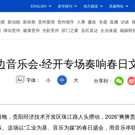
ENGLISH
新华报刊
地方频道
承建网站
观察
新动能
新画卷
贵州要闻
贵州领导
人事
廉政
专题
直播
访谈
州
律动贵州
健康贵州
光影贵州
部门之窗
县区直达
企业速递
融媒联
边音乐会·经开专场奏响春日
字体：
小
中
大
分享到：
晚，贵阳经济技术开发区珠江路人头攒动，2026“爽爽贵
幕。这场以“工业为基、音乐为媒”的春日盛会，用音乐