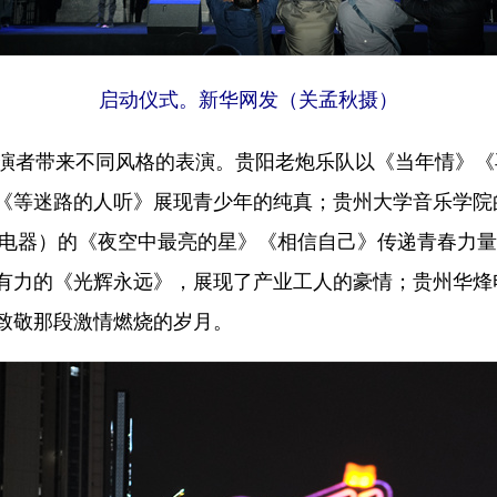
启动仪式。新华网发（关孟秋摄）
者带来不同风格的表演。贵阳老炮乐队以《当年情》《
《等迷路的人听》展现青少年的纯真；贵州大学音乐学院
航天电器）的《夜空中最亮的星》《相信自己》传递青春力
有力的《光辉永远》，展现了产业工人的豪情；贵州华烽
致敬那段激情燃烧的岁月。