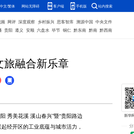
中文/繁体
网站无障碍
客户端
手机版
站内搜索
视频
网评
深度观察
乡村振兴
思客智库
溯源中国
中央文件
播
贵阳
遵义
安顺
六盘水
毕节
铜仁
黔东南
黔南
黔西南
文旅融合新乐章
阳 秀美花溪 溪山春兴”暨“贵阳路边
串联起经开区的工业底蕴与城市活力，