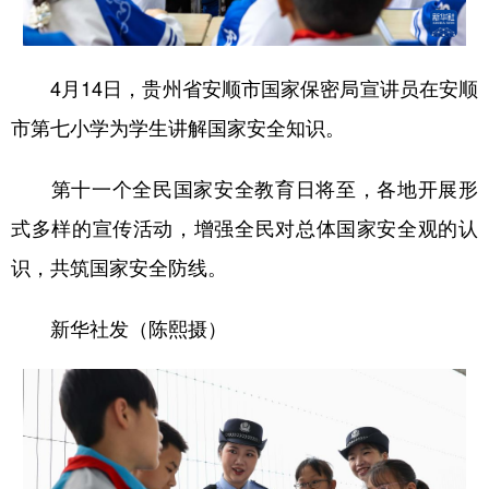
地方频道
4月14日，贵州省安顺市国家保密局宣讲员在安顺
市第七小学为学生讲解国家安全知识。
北京
天津
河北
山西
辽宁
吉林
上海
江苏
第十一个全民国家安全教育日将至，各地开展形
浙江
安徽
福建
江西
式多样的宣传活动，增强全民对总体国家安全观的认
识，共筑国家安全防线。
山东
河南
湖北
湖南
广东
广西
海南
重庆
新华社发（陈熙摄）
四川
贵州
云南
西藏
陕西
甘肃
青海
宁夏
新疆
内蒙古
黑龙江