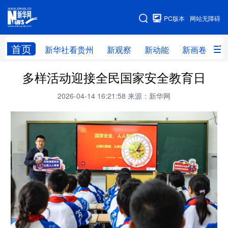
手机版
PC版本
网站无障碍
网站地图
首页
新华社看贵州
新观察
新动能
新画卷
贵
多样活动迎接全民国家安全教育日
新华社看贵州
新观察
新动能
新画卷
2026-04-14 16:21:58
来源：新华网
贵州要闻
贵州领导
人事
廉政
专题
访谈
直播
视频
畅游贵州
数字贵州
律动贵州
健康贵州
光影贵州
部门之窗
县区直达
企业速递
融媒联播
贵阳
遵义
安顺
六盘水
毕节
铜仁
黔东南
黔南
黔西南