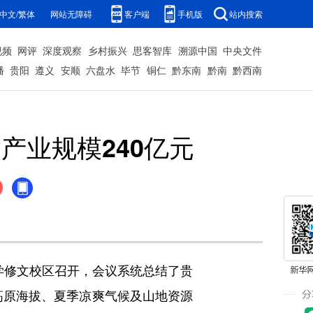
中文/繁体
网站无障碍
客户端
手机版
站内搜索
视频
网评
深度观察
乡村振兴
思客智库
溯源中国
中央文件
播
贵阳
遵义
安顺
六盘水
毕节
铜仁
黔东南
黔南
黔西南
产业规模240亿元
中学修文校区召开，会议系统总结了贵
亚高原海拔、夏季凉爽气候及山地资源