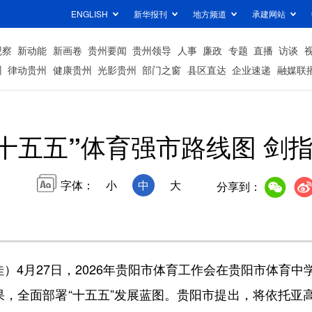
ENGLISH
新华报刊
地方频道
承建网站
观察
新动能
新画卷
贵州要闻
贵州领导
人事
廉政
专题
直播
访谈
州
律动贵州
健康贵州
光影贵州
部门之窗
县区直达
企业速递
融媒联
十五五”体育强市路线图 剑指
字体：
小
中
大
分享到：
4月27日，2026年贵阳市体育工作会在贵阳市体育
果，全面部署“十五五”发展蓝图。贵阳市提出，将依托