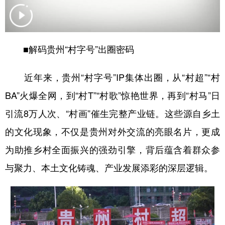
地方频道
■解码贵州“村字号”出圈密码
北京
天津
河北
山西
近年来，贵州“村字号”IP集体出圈，从“村超”“村
辽宁
吉林
上海
江苏
BA”火爆全网，到“村T”“村歌”惊艳世界，再到“村马”日
浙江
安徽
福建
江西
引流8万人次、“村画”催生完整产业链。这些源自乡土
山东
河南
湖北
湖南
的文化现象，不仅是贵州对外交流的亮眼名片，更成
广东
广西
海南
重庆
为助推乡村全面振兴的强劲引擎，背后蕴含着群众参
四川
贵州
云南
西藏
与聚力、本土文化铸魂、产业发展添彩的深层逻辑。
陕西
甘肃
青海
宁夏
新疆
内蒙古
黑龙江