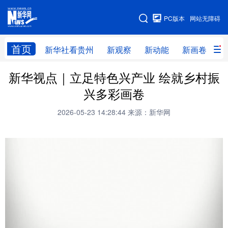
手机版
PC版本
网站无障碍
网站地图
首页
新华社看贵州
新观察
新动能
新画卷
贵
新华视点｜立足特色兴产业 绘就乡村振
新华社看贵州
新观察
新动能
新画卷
兴多彩画卷
贵州要闻
贵州领导
人事
廉政
2026-05-23 14:28:44
来源：新华网
专题
访谈
直播
视频
畅游贵州
数字贵州
律动贵州
健康贵州
光影贵州
部门之窗
县区直达
企业速递
融媒联播
贵阳
遵义
安顺
六盘水
毕节
铜仁
黔东南
黔南
黔西南