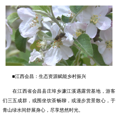
■江西会昌：生态资源赋能乡村振兴
在江西省会昌县庄埠乡濂江溪遇露营基地，游客
们三五成群，或围坐饮茶畅聊，或漫步赏景散心，于
青山绿水间舒展身心，尽享悠然时光。