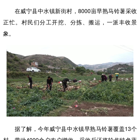
在威宁县中水镇新街村，8000亩早熟马铃薯采收
正忙。村民们分工开挖、分拣、搬运，一派丰收景
象。
据了解，今年威宁县中水镇早熟马铃薯覆盖13个
村，带动4000余户农户增收，采收后还将轮作特色蔬