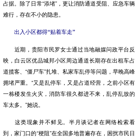
占据。除了日常“添堵”，更让消防通道受阻、应急车辆
难行，存在不小的隐患。
地方频道
出入小区都得“贴着车走”
北京
天津
河北
山西
近期，贵阳市民罗女士通过当地融媒问政平台反
辽宁
吉林
上海
江苏
映，白云区优品城邦小区周边通道长期存在出租车占
浙江
安徽
福建
江西
道揽客、“僵尸车”扎堆、私家车乱停等问题，早晚高峰
山东
河南
湖北
湖南
拥堵严重。“又是乱停车，又是占道经营，之前小区有
广东
广西
海南
重庆
一栋楼发生火灾，消防车很久都进不来，乱停乱放的
四川
贵州
云南
西藏
车太多。”她说。
陕西
甘肃
青海
宁夏
这类现象并不鲜见。半月谈记者在网络检索看
新疆
内蒙古
黑龙江
到，家门口的“梗阻”在全国多地普遍存在，困扰市民日