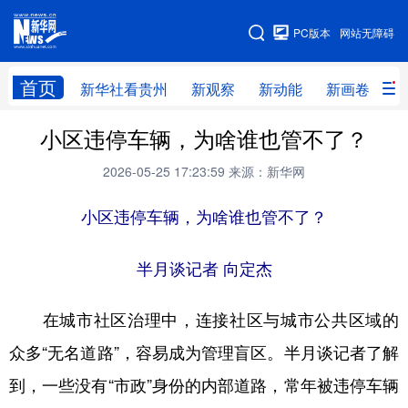
手机版
PC版本
网站无障碍
网站地图
首页
新华社看贵州
新观察
新动能
新画卷
贵
小区违停车辆，为啥谁也管不了？
新华社看贵州
新观察
新动能
新画卷
2026-05-25 17:23:59
来源：新华网
贵州要闻
贵州领导
人事
廉政
专题
小区违停车辆，为啥谁也管不了？
访谈
直播
视频
畅游贵州
数字贵州
律动贵州
健康贵州
半月谈记者 向定杰
光影贵州
部门之窗
县区直达
企业速递
在城市社区治理中，连接社区与城市公共区域的
融媒联播
贵阳
遵义
安顺
众多“无名道路”，容易成为管理盲区。半月谈记者了解
六盘水
毕节
铜仁
黔东南
到，一些没有“市政”身份的内部道路，常年被违停车辆
黔南
黔西南