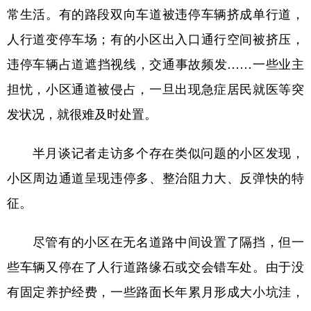
常生活。有的路段双向车道被违停车辆挤成单行道，
多语种频道
人行道变停车场；有的小区出入口通行空间被挤压，
English
Español
Français
عربى
违停车辆占道遮挡视线，交通事故频发……一些业主
担忧，小区通道被侵占，一旦出现急症居民就医等突
Русский язык
日本語
한국어
发状况，就很难及时处置。
Deutsch
Português
半月谈记者走访多个存在类似问题的小区发现，
小区周边通道呈现违停多、整治阻力大、反弹快的特
征。
尽管有的小区在无名道路中间设置了隔挡，但一
些车辆又停在了人行道路缘石或交会错车处。由于没
有固定养护经费，一些路面长年累月形成大小坑洼，