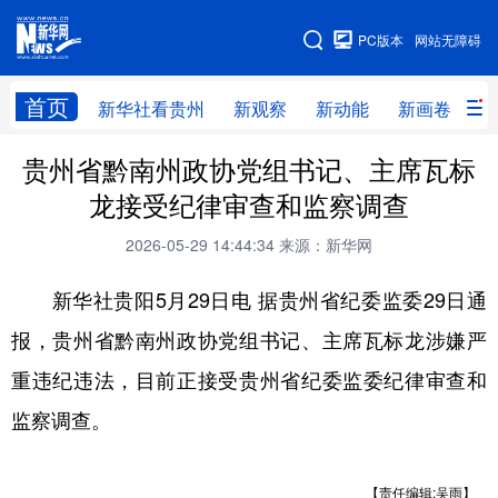
手机版
PC版本
网站无障碍
网站地图
首页
新华社看贵州
新观察
新动能
新画卷
贵
贵州省黔南州政协党组书记、主席瓦标
新华社看贵州
新观察
新动能
新画卷
龙接受纪律审查和监察调查
贵州要闻
贵州领导
人事
廉政
2026-05-29 14:44:34
来源：新华网
专题
访谈
直播
视频
新华社贵阳5月29日电 据贵州省纪委监委29日通
畅游贵州
数字贵州
律动贵州
健康贵州
报，贵州省黔南州政协党组书记、主席瓦标龙涉嫌严
光影贵州
部门之窗
县区直达
企业速递
重违纪违法，目前正接受贵州省纪委监委纪律审查和
融媒联播
贵阳
遵义
安顺
监察调查。
六盘水
毕节
铜仁
黔东南
【责任编辑:吴雨】
黔南
黔西南