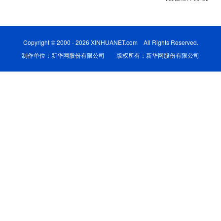
地方频道
Copyright © 2000 - 2026 XINHUANET.com All Rights Reserved.
制作单位：新华网股份有限公司 版权所有：新华网股份有限公司
北京
天津
河北
山西
辽宁
吉林
上海
江苏
浙江
安徽
福建
江西
山东
河南
湖北
湖南
广东
广西
海南
重庆
四川
贵州
云南
西藏
陕西
甘肃
青海
宁夏
新疆
内蒙古
黑龙江