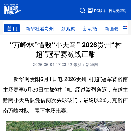
手机版
PC版本
网站无障碍
网站地图
首页
新华社看贵州
新观察
新动能
新画卷
贵
“万峰林”惜败“小天马” 2026贵州“村
新华社看贵州
新观察
新动能
新画卷
超”冠军赛激战正酣
贵州要闻
贵州领导
人事
廉政
2026-06-01 17:33:42
来源：新华网
专题
访谈
直播
视频
新华网贵阳6月1日电 2026贵州“村超”冠军赛黔南
畅游贵州
数字贵州
律动贵州
健康贵州
主场赛事5月30日在都匀打响。经过激烈角逐，东道主
光影贵州
部门之窗
县区直达
企业速递
黔南小天马队凭借两次头球破门，最终以2:0力克黔西
融媒联播
贵阳
遵义
安顺
南万峰林队，赢下本场比赛。
六盘水
毕节
铜仁
黔东南
黔南
黔西南