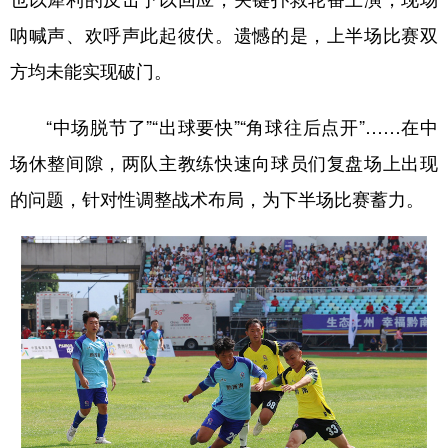
呐喊声、欢呼声此起彼伏。遗憾的是，上半场比赛双
多语种频道
方均未能实现破门。
English
Español
Français
عربى
“中场脱节了”“出球要快”“角球往后点开”……在中
Русский язык
日本語
한국어
场休整间隙，两队主教练快速向球员们复盘场上出现
Deutsch
Português
的问题，针对性调整战术布局，为下半场比赛蓄力。