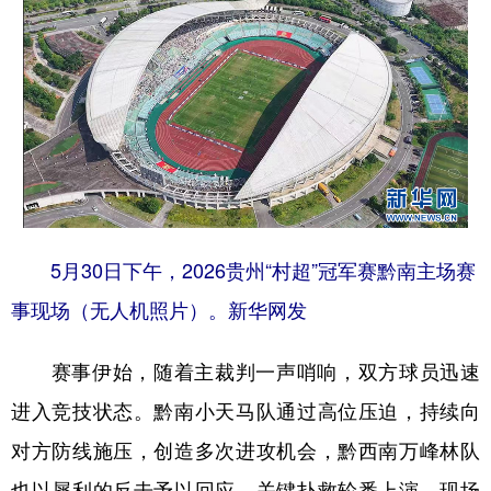
地方频道
北京
天津
河北
山西
辽宁
吉林
上海
江苏
浙江
安徽
福建
江西
5月30日下午，2026贵州“村超”冠军赛黔南主场赛
山东
河南
湖北
湖南
事现场（无人机照片）。新华网发
广东
广西
海南
重庆
四川
贵州
云南
西藏
赛事伊始，随着主裁判一声哨响，双方球员迅速
陕西
甘肃
青海
宁夏
进入竞技状态。黔南小天马队通过高位压迫，持续向
对方防线施压，创造多次进攻机会，黔西南万峰林队
新疆
内蒙古
黑龙江
也以犀利的反击予以回应，关键扑救轮番上演，现场