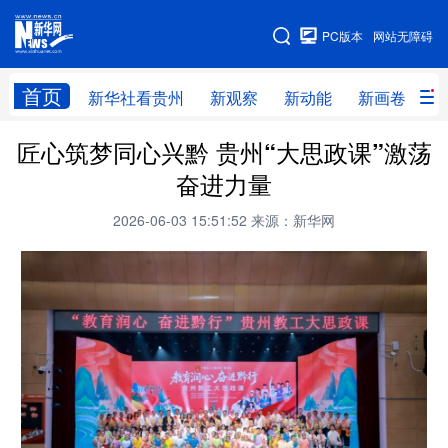
手机版
PC版本
网站无障碍
网站地图
首页
新华社看贵州
新观察
新动能
新画卷
贵
匠心筑梦同心兴黔 贵州“大思政课”激荡
新华社看贵州
新观察
新动能
新画卷
奋进力量
贵州要闻
贵州领导
人事
廉政
2026-06-03 15:51:52
来源：新华网
专题
访谈
直播
视频
畅游贵州
数字贵州
律动贵州
健康贵州
光影贵州
部门之窗
县区直达
企业速递
融媒联播
贵阳
遵义
安顺
六盘水
毕节
铜仁
黔东南
黔南
黔西南