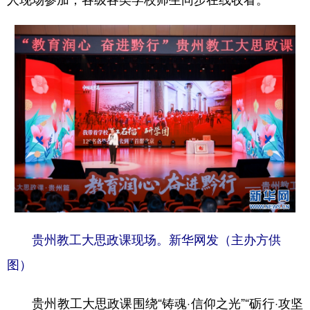
多语种频道
English
Español
Français
عربى
Русский язык
日本語
한국어
Deutsch
Português
贵州教工大思政课现场。新华网发（主办方供
图）
贵州教工大思政课围绕“铸魂·信仰之光”“砺行·攻坚