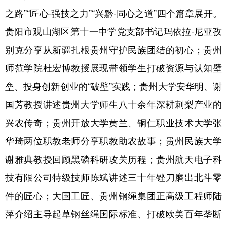
之路”“匠心·强技之力”“兴黔·同心之道”四个篇章展开。
贵阳市观山湖区第十一中学党支部书记玛依拉·尼亚孜
别克分享从新疆扎根贵州守护民族团结的初心；贵州
师范学院杜宏博教授展现带领学生打破资源与认知壁
垒、投身创新创业的“破壁”实践；贵州大学安华明、谢
国芳教授讲述贵州大学师生八十余年深耕刺梨产业的
兴农传奇；贵州开放大学黄兰、铜仁职业技术大学张
华琦两位职教老师分享职教助农故事；贵州民族大学
谢雅典教授回顾黑磷科研攻关历程；贵州航天电子科
技有限公司特级技师陈斌讲述三十年锉刀磨出北斗零
件的匠心；大国工匠、贵州钢绳集团正高级工程师陆
萍介绍主导起草钢丝绳国际标准、打破欧美百年垄断