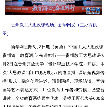
地方频道
贵州教工大思政课现场。新华网发（主办方供
北京
天津
河北
山西
图）
辽宁
吉林
上海
江苏
新华网贵阳6月3日电（黄勇）“中国工人大思政课·
浙江
安徽
福建
江西
贵州篇：教育润心 奋进黔行——贵州教工大思政课”6
山东
河南
湖北
湖南
月2日在贵州开放大学（贵州职业技术学院）开讲。本
广东
广西
海南
重庆
次“大思政课”采用“现场展示+网络直播+课后短视频传
四川
贵州
云南
西藏
播”形式，融合创意讲述、话剧演绎、现场访谈、音诗
陕西
甘肃
青海
宁夏
画等艺术表达方式，11位教育工作者和劳模工匠登台
讲述，全省教育系统师生代表、劳模工匠代表等600余
新疆
内蒙古
黑龙江
人现场参加，各级各类学校师生同步在线收看。