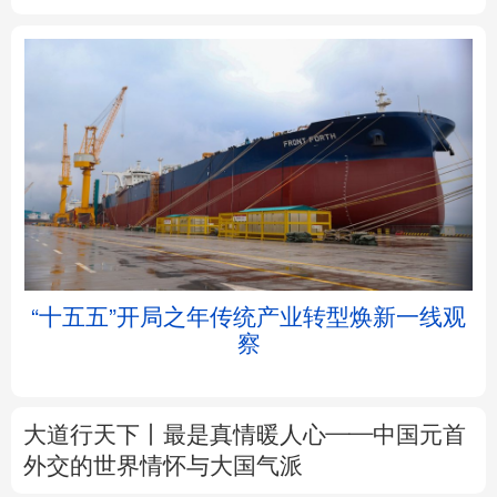
北京
天津
河北
山西
辽宁
吉林
上海
江苏
浙江
安徽
福建
江西
“十五五”开局之年传统产业转型焕新一线观
察
山东
河南
湖北
湖南
广东
广西
海南
重庆
大道行天下丨最是真情暖人心——中国元首
四川
贵州
云南
西藏
外交的
世界
情怀与大国气派
陕西
甘肃
青海
宁夏
中塔人士共话《习近平谈治国理政》第五卷
新疆
内蒙古
黑龙江
树立和践行正确政绩观
着力在为民造福上