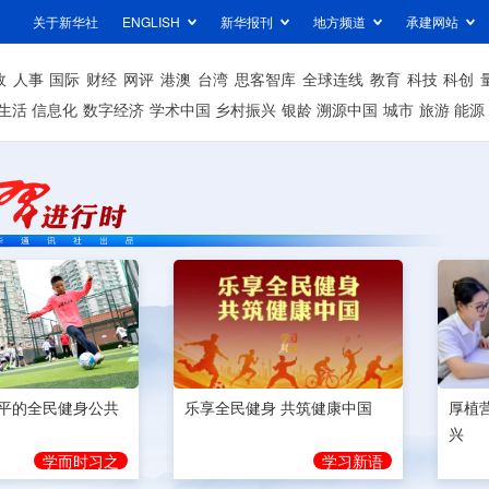
关于新华社
ENGLISH
新华报刊
地方频道
承建网站
政
人事
国际
财经
网评
港澳
台湾
思客智库
全球连线
教育
科技
科创
生活
信息化
数字经济
学术中国
乡村振兴
银龄
溯源中国
城市
旅游
能源
平的全民健身公共
乐享全民健身 共筑健康中国
厚植
兴
学而时习之
学习新语