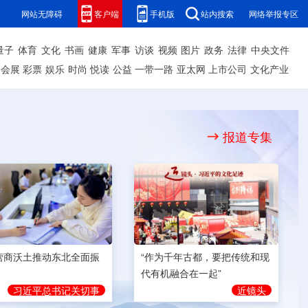
网站无障碍
客户端
手机版
站内搜索
网络举报专区
量子
体育
文化
书画
健康
军事
访谈
视频
图片
政务
法律
中央文件
会展
彩票
娱乐
时尚
悦读
公益
一带一路
亚太网
上市公司
文化产业
报道专集
营商沃土推动东北全面振
“作为千年古都，要把传统和现
代有机融合在一起”
习近平总书记关切事
近镜头