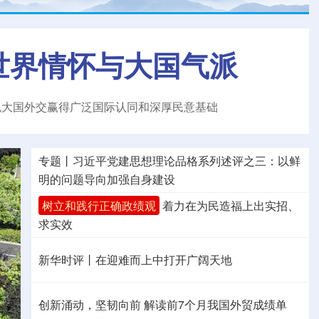
世界情怀与大国气派
色大国外交赢得广泛国际认同和深厚民意基础
专题丨
习近平党建思想理论品格系列述评之三：以鲜
明的问题导向加强自身建设
树立和践行正确政绩观
着力在为民造福上出实招、
求实效
新华时评丨在迎难而上中打开广阔天地
创新涌动，坚韧向前 解读前7个月我国外贸成绩单