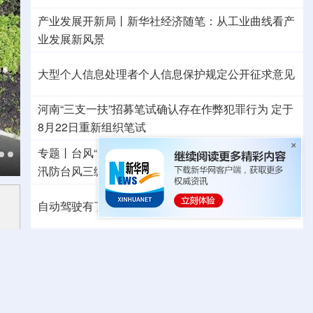
产业发展开新局丨
新华社经济随笔：从工业曲线看产
业发展新风景
大型个人信息处理者个人信息保护规定公开征求意见
河南“三支一扶”招募笔试确认存在作弊犯罪行为
定于
8月22日重新组织笔试
专题丨
台风“白海豚”预计在浙闽沿海登陆
浙闽启动防
汛防台风三级应急响应
6省市启动洪水防御Ⅳ级响应
自动驾驶有了安全准入基线 从这些方面读懂新国标
东航：国内客票提前14天免费退改
外交部发言人就日本主流民意鲜明反核立场答记者问