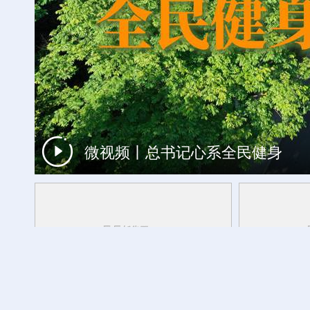
微视频丨总书记心系全民健身
时光相册丨一瓣茉莉，浸透闽都岁月