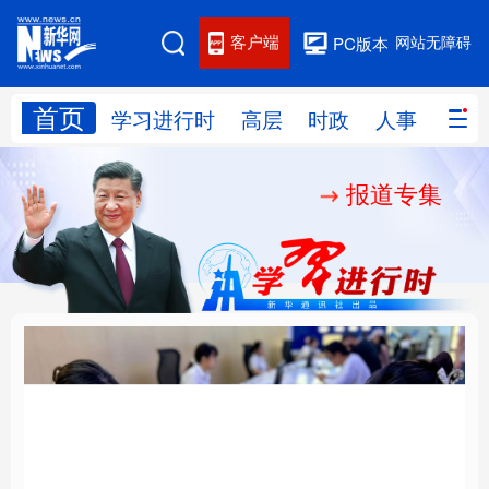
客户端
网站无障碍
PC版本
首页
网站地图
学习进行时
高层
时政
人事
国际
报道专集
学习进行时
高层
时政
人事
国际
财经
网评
港澳
台湾
思客智库
全球连线
教育
科技
科创
量子
体育
文化
书画
健康
军事
厚植营商沃土推动东北
铸魂强党丨以党的政治
访谈
视频
图片
政务