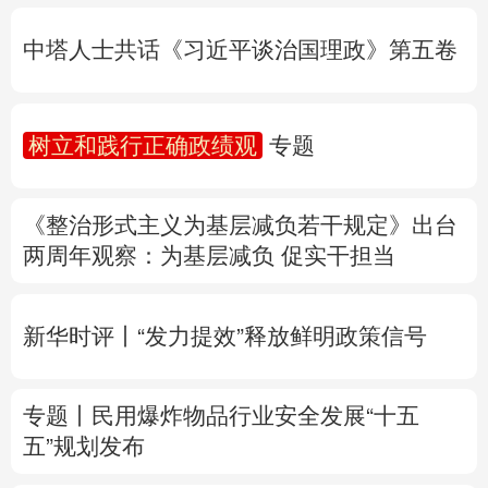
树立和践行正确政绩观
专题
多语种频道
《整治形式主义为基层减负若干规定》出台
English
Español
Français
عربى
两周年
观察
：为基层减负 促实干担当
Русский язык
日本語
한국어
新华时评丨“发力提效”释放鲜明政策信号
Deutsch
Português
专题丨
民用爆炸物品行业安全发展“十五
五”规划发布
专家解读中国首例对外贸易国家安全调查：
中国经贸治理体系一次重要升级
专题丨
“白海豚”逼近华东 罕见远洋台风将登