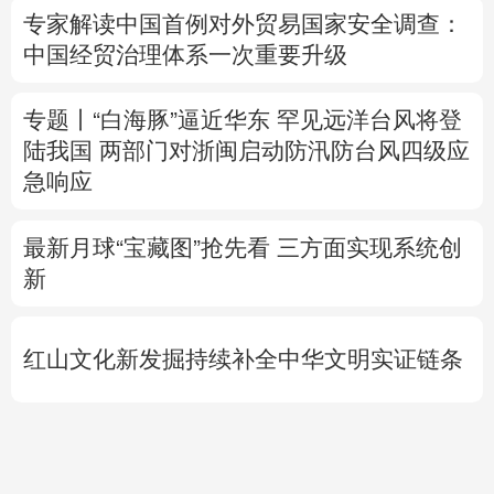
陆我国
两部门对浙闽启动防汛防台风四级应
急响应
最新月球“宝藏图”抢先看
三方面实现系统创
新
红山文化新发掘持续补全中华文明实证链条
外交部就广岛核爆81周年答问
警惕日本拥
核野心
专题丨
伊拟禁止敌对方通行霍尔木兹海峡 重
罚违规者
伊媒：格什姆岛附近爆炸声系打
击“敌对目标”所致