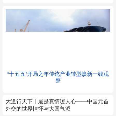
北京
天津
河北
山西
辽宁
吉林
上海
江苏
浙江
安徽
福建
江西
“十五五”开局之年传统产业转型焕新一线观
察
山东
河南
湖北
湖南
广东
广西
海南
重庆
大道行天下丨最是真情暖人心——中国元首
四川
贵州
云南
西藏
外交的
世界
情怀与大国气派
陕西
甘肃
青海
宁夏
中塔人士共话《习近平谈治国理政》第五卷
新疆
内蒙古
黑龙江