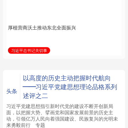
全面振兴
建设为统领加强党的各
方面建设
法律
中央文件
金融
汽车
习近平总书记关切事
学习新语
食品
人居
信息化
数字经济
学术中国
乡村振兴
银龄
溯源中国
以高度的历史主动把握时代航向
——习近平党建思想理论品格系列
城市
旅游
能源
会展
头条
述评之二
彩票
娱乐
时尚
悦读
习近平党建思想指引新时代党的建设不断开创新局
面，以把握大势、擘画党和国家发展前景的历史主
动，引领亿万人民向着强国建设、民族复兴的光明未
公益
一带一路
亚太网
上市公司
来勇毅前行
专题
文化产业
地方频道