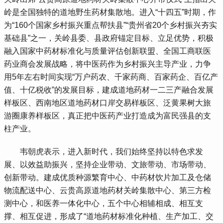
岭是全国独特的道地野生药材集散地。进入“十四五”时期，作
为“160个国家乡村振兴重点帮扶县”“贵州省20个乡村振兴夯实
基础县”之一，关岭县委、县政府锚定目标、立足优势，积极
融入国家中药材标准化与质量评估创新联盟、全国工商联医
药业商会发展战略，将中医药作为乡村振兴主导产业，力争
用5年左右时间实现“万户药农、千家药商、百家药企、百亿产
值、十亿税收”的发展目标，建成道地药材一二三产融合发展
样板区、西南地区道地药材口岸交易样板区、泛黄果树大旅
游圈康养样板区，真正把中医药产业打造成为富民强县的支
柱产业。
 韦朝虎表示，进入新时代，我们始终坚持以特色求发
展、以效益助振兴，坚持企业带动、文旅带动、市场带动、
创新带动。建成优质种源繁育中心、中药材饮片加工及仓储
物流配送中心、云贵高原道地药材关岭集散中心、第三方检
测中心，和医养一体化中心，五个中心相辅相成、相互支
撑、相互促进，形成了“道地药材标准化种植、生产加工、交