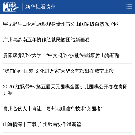
新华社看贵州
首页
要闻
政务
人事
罕见野生白化毛冠鹿现身贵州雷公山国家级自然保护区
廉政
乡村振兴
大数据
大生态
广州与黔南五年协作绘就民族团结新画卷
视频
直播
访谈
专题
贵阳康养职业大学：“中文+职业技能”铺就职教出海新路
无人机
“我们的中国梦·文化进万家”大型文艺演出在威宁上演
2026“红飘带杯”第五届天元围棋全国少儿围棋公开赛在贵阳
开赛
贵州合伙人丨肖让：贵州地理信息技术“突围者”
山海情深十三载 广州黔南协作谱新篇