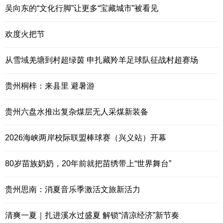
吴向东的“文化行脚”让更多“宝藏城市”被看见
欢度火把节
从雪域羌塘到村超绿茵 申扎藏羚羊足球队征战村超赛场
贵州桐梓：来县里 避暑游
贵州六盘水推出复杂煤层无人采煤新装备
2026海峡两岸校际联盟棒球赛（兴义站）开幕
80岁苗族奶奶，20年前就把苗绣带上“世界舞台”
贵州思南：消夏音乐季激活文旅新活力
清爽一夏｜扎进溪水过盛夏 解锁“清凉经济”新节奏