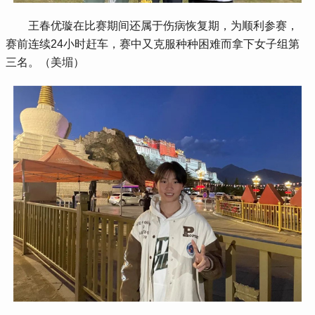
 王春优璇在比赛期间还属于伤病恢复期，为顺利参赛，
赛前连续24小时赶车，赛中又克服种种困难而拿下女子组第
三名。（美堳）