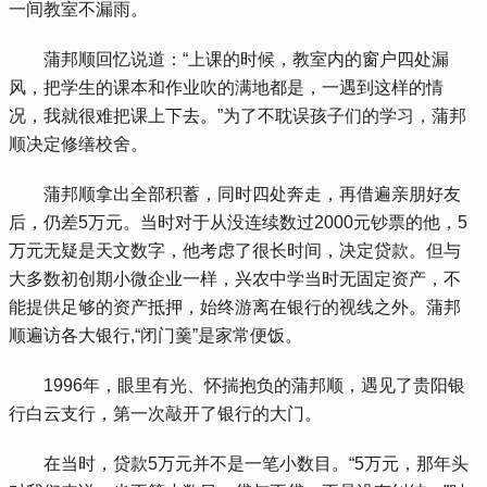
一间教室不漏雨。
 蒲邦顺回忆说道：“上课的时候，教室内的窗户四处漏
风，把学生的课本和作业吹的满地都是，一遇到这样的情
况，我就很难把课上下去。”为了不耽误孩子们的学习，蒲邦
顺决定修缮校舍。
 蒲邦顺拿出全部积蓄，同时四处奔走，再借遍亲朋好友
后，仍差5万元。当时对于从没连续数过2000元钞票的他，5
万元无疑是天文数字，他考虑了很长时间，决定贷款。但与
大多数初创期小微企业一样，兴农中学当时无固定资产，不
能提供足够的资产抵押，始终游离在银行的视线之外。蒲邦
顺遍访各大银行,“闭门羹”是家常便饭。
 1996年，眼里有光、怀揣抱负的蒲邦顺，遇见了贵阳银
行白云支行，第一次敲开了银行的大门。
 在当时，贷款5万元并不是一笔小数目。“5万元，那年头