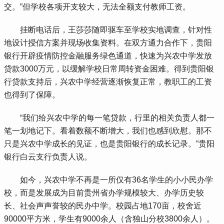
交。”但学校各项开支较大，无法全额支付教师工资。
 挂断电话后，王莎莎随即驱车至学校实地调查，针对性
地设计授信方案并现场收集资料。在双方通力合作下，贵阳
银行开辟疫情防控金融服务绿色通道，快速为兴农中学发放
贷款3000万元，以缓解学校日常周转资金困难。得到贵阳银
行贷款支持后，兴农中学经营逐渐恢复正常，教职工的工资
也得到了保障。
 “我们给兴农中学的每一笔贷款，行里的相关负责人都一
笔一划地记下。看着数额不断增大，我们也感到欣慰。那不
只是兴农中学成长的见证，也是贵阳银行的成长记录。”贵阳
银行白云支行负责人说。
 如今，兴农中学不再是一所仅有36名学生的小小民办学
校，而是发展成为目前贵州省办学规模较大、办学历史较
长、社会声声誉较的民办中学。校园占地170亩，校舍近
90000平方米，学生有9000余人（含独山分校3800余人）。