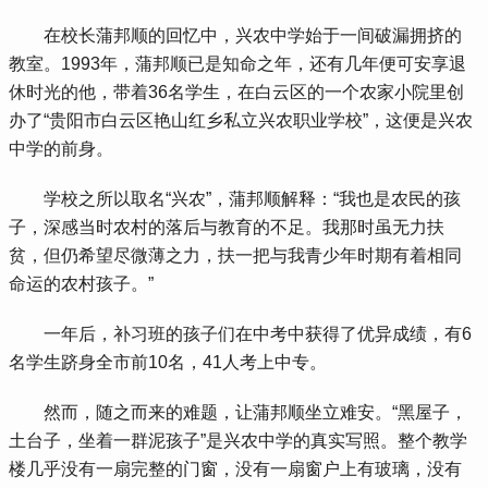
 在校长蒲邦顺的回忆中，兴农中学始于一间破漏拥挤的
教室。1993年，蒲邦顺已是知命之年，还有几年便可安享退
休时光的他，带着36名学生，在白云区的一个农家小院里创
办了“贵阳市白云区艳山红乡私立兴农职业学校”，这便是兴农
中学的前身。
 学校之所以取名“兴农”，蒲邦顺解释：“我也是农民的孩
子，深感当时农村的落后与教育的不足。我那时虽无力扶
贫，但仍希望尽微薄之力，扶一把与我青少年时期有着相同
命运的农村孩子。”
 一年后，补习班的孩子们在中考中获得了优异成绩，有6
名学生跻身全市前10名，41人考上中专。
 然而，随之而来的难题，让蒲邦顺坐立难安。“黑屋子，
土台子，坐着一群泥孩子”是兴农中学的真实写照。整个教学
楼几乎没有一扇完整的门窗，没有一扇窗户上有玻璃，没有