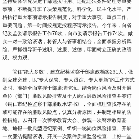
坚持集体研究决定干部选拔任用、违纪违法案件处理等重要
事项，不断提升班子决策规范化、科学化、民主化水平。严
格执行重大事项请示报告制度，对于重大事项、重点工作、
重要问题，第一时间按规定按程序请示报告。今年来，向省
纪委监委请示报告工作78次，向市委请示报告工作74次。做
实一对一政治谈话，将管人与管事相结合，全面掌握分析风
险。严抓领导班子述职、述廉、述德，牢固树立正确的政绩
观、权力观。
 管住“绝大多数”，建立纪检监察干部廉政档案231人，做
到应建必建，以“专人保管、专人跟踪、专人更新”的工作方式
及时、准确全面掌握干部廉洁情况。结合岗位风险及时开展
单位（部门）廉政风险排查及个人岗位廉政风险排查并签订
《铜仁市纪检监察干部廉政承诺书》，全面梳理查找存在的
或可能存在的廉政风险点，认真分析原因，并制定相应的防
控措施。以召开一次警示教育大会、参观一次警示教育基
地、通报一批典型违纪案例、组织一轮岗位风险排查、开展
一次廉洁提醒谈话、开展一次案件质量监督检查、上好一堂