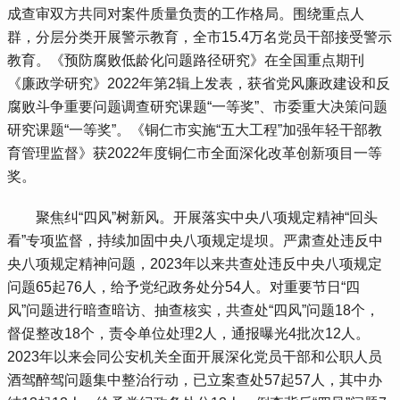
成查审双方共同对案件质量负责的工作格局。围绕重点人
群，分层分类开展警示教育，全市15.4万名党员干部接受警示
教育。《预防腐败低龄化问题路径研究》在全国重点期刊
《廉政学研究》2022年第2辑上发表，获省党风廉政建设和反
腐败斗争重要问题调查研究课题“一等奖”、市委重大决策问题
研究课题“一等奖”。《铜仁市实施“五大工程”加强年轻干部教
育管理监督》获2022年度铜仁市全面深化改革创新项目一等
奖。
 聚焦纠“四风”树新风。开展落实中央八项规定精神“回头
看”专项监督，持续加固中央八项规定堤坝。严肃查处违反中
央八项规定精神问题，2023年以来共查处违反中央八项规定
问题65起76人，给予党纪政务处分54人。对重要节日“四
风”问题进行暗查暗访、抽查核实，共查处“四风”问题18个，
督促整改18个，责令单位处理2人，通报曝光4批次12人。
2023年以来会同公安机关全面开展深化党员干部和公职人员
酒驾醉驾问题集中整治行动，已立案查处57起57人，其中办