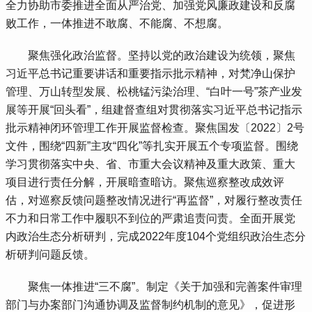
全力协助市委推进全面从严治党、加强党风廉政建设和反腐
败工作，一体推进不敢腐、不能腐、不想腐。
 聚焦强化政治监督。坚持以党的政治建设为统领，聚焦
习近平总书记重要讲话和重要指示批示精神，对梵净山保护
管理、万山转型发展、松桃锰污染治理、“白叶一号”茶产业发
展等开展“回头看”，组建督查组对贯彻落实习近平总书记指示
批示精神闭环管理工作开展监督检查。聚焦国发〔2022〕2号
文件，围绕“四新”主攻“四化”等扎实开展五个专项监督。围绕
学习贯彻落实中央、省、市重大会议精神及重大政策、重大
项目进行责任分解，开展暗查暗访。聚焦巡察整改成效评
估，对巡察反馈问题整改情况进行“再监督”，对履行整改责任
不力和日常工作中履职不到位的严肃追责问责。全面开展党
内政治生态分析研判，完成2022年度104个党组织政治生态分
析研判问题反馈。
 聚焦一体推进“三不腐”。制定《关于加强和完善案件审理
部门与办案部门沟通协调及监督制约机制的意见》，促进形