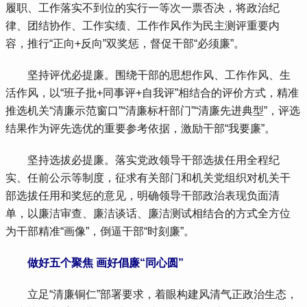
履职、工作落实不到位的实行一等次一票否决，将政治纪
律、团结协作、工作实绩、工作作风作为民主测评重要内
容，推行“正向+反向”双奖惩，督促干部“必须廉”。
 坚持评优必提廉。围绕干部的思想作风、工作作风、生
活作风，以“班子批+同事评+自我评”相结合的评价方式，精准
推选机关“清廉示范窗口”“清廉标杆部门”“清廉先进典型”，评选
结果作为评先选优的重要参考依据，激励干部“我要廉”。
 坚持选拔必提廉。落实党政领导干部选拔任用全程纪
实、任前公示等制度，征求有关部门和机关党组织对机关干
部选拔任用和奖惩的意见，明确领导干部政治表现负面清
单，以廉洁审查、廉洁谈话、廉洁测试相结合的方式全方位
为干部精准“画像”，倒逼干部“时刻廉”。
 做好五个聚焦 画好倡廉“同心圆”
 立足“清廉铜仁”部署要求，着眼构建风清气正政治生态，