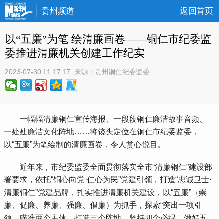
贵州频道
返回首页
以“五廉”为笔 绘清廉画卷——铜仁市纪委监
委推进清廉机关创建工作纪实
2023-07-30 11:17:17
 来源：
贵州铜仁纪委监委
 一幅幅清廉铜仁宣传海报、一段段铜仁廉洁故事音频、
一处处廉洁文化阵地……将镜头定位在铜仁市纪委监委，
以“五廉”为笔绘制的清廉画卷，令人赏心悦目。
 近年来，市纪委监委全面贯彻落实全市“清廉铜仁”建设部
署要求，依托“铜心向党·仁心为民”党建引领，打造“忠诚卫士·
清廉铜仁”党建品牌，扎实推进清廉机关建设，以“五廉”（崇
廉、促廉、养廉、强廉、倡廉）为抓手，探索“突出一项引
领、瞄准两个主体、打造三个阵地、坚持四个必提、做好五