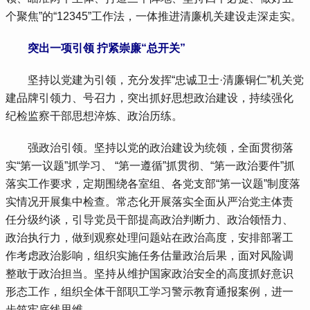
个聚焦”的“12345”工作法，一体推进清廉机关建设走深走实。
 突出一项引领 拧紧崇廉“总开关”
 坚持以党建为引领，充分发挥“忠诚卫士·清廉铜仁”机关党
建品牌引领力、号召力，突出抓好思想政治建设，持续强化
纪检监察干部思想淬炼、政治历练。
 强政治引领。坚持以党的政治建设为统领，全面贯彻落
实“第一议题”抓学习、 “第一遵循”抓贯彻、“第一政治要件”抓
落实工作要求，定期围绕各室组、各党支部“第一议题”制度落
实情况开展集中检查。常态化开展落实全面从严治党主体责
任分级约谈，引导党员干部提高政治判断力、政治领悟力、
政治执行力，做到观察处理问题站在政治高度，安排部署工
作考虑政治影响，组织实施任务估量政治后果，面对风险调
整敢于政治担当。坚持从维护国家政治安全的高度抓好意识
形态工作，组织全体干部职工学习警示教育通报案例，进一
步筑牢底线思维。