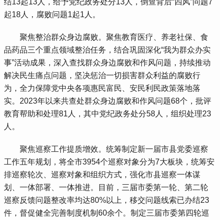
结13起13人，给予党纪政务处分13人，倒查背后“四风”问题7
起18人，腐败问题1起1人。
 聚焦整治群众身边腐败。聚焦教育医疗、养老社保、食
品药品三个重点领域整治任务，结合巩固深化“我为群众办实
事”活动成果，深入查找群众身边腐败和作风问题，持续推动
解决民生痛点问题，坚决惩治一切损害群众利益的腐败行
为，全力保障党中央各项惠民富民、安民利民政策落地落
实。2023年以来共查处群众身边腐败和作风问题68个，批评
教育帮助和处理81人，其中党纪政务处分58人，组织处理23
人。
 聚焦巡察工作提质增效。统筹制定新一届市县党委巡察
工作五年规划，将全市3954个巡察对象分为7大板块，统筹安
排巡察轮次、巡察对象和组织方式，强化市县巡察一体谋
划、一体部署、一体推进。目前，三届市委第一轮、第二轮
巡察反馈问题整改率均达80%以上，移交问题线索已办结23
件，督促健全完善制度机制60余个。制定三届市委第四轮巡