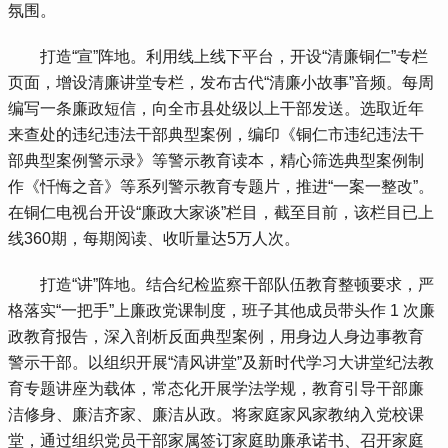
氛围。
 打造“宣”阵地。利用线上线下平台，开设“清廉铜仁”专栏
页面，增设清廉讲堂专栏，发布古代“清廉小故事”音频。每周
编写一条廉政短信，向全市县处级以上干部发送。选取近年
来查处的违纪违法干部典型案例，编印《铜仁市违纪违法干
部典型案例警示录》等警示教育读本，精心筛选典型案例制
作《忏悔之音》等系列警示教育专题片，推进“一案一整改”。
在铜仁电视台开设“廉政大家谈”栏目，截至目前，该栏目已上
线360期，每期阅读、收听量达5万人次。
 打造“讲”阵地。结合纪检监察干部队伍教育整顿要求，严
格落实“一把手”上廉政党课制度，班子其他成员带头作 1 次廉
政教育报告，深入剖析反面典型案例，用身边人身边事教育
警示干部。以组织开展“清风讲堂”及新时代学习大讲堂纪法教
育专题讲座为载体，常态化开展学法学规，教育引导干部廉
洁修身、廉洁齐家、廉洁从政。将家庭家风家教纳入党校课
堂，通过组织党员干部家属签订家庭助廉承诺书、召开家庭