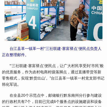
台江县革一镇革一村”三社联建·寨富驿点’便民点负责人
正在整理邮件。
 “‘三社联建·寨富驿点’便民点，让广大村民享受到‘市民’般
的优质服务，作为农村电商村级落脚点，通过直播带货等新
零售模式，实现‘黔货出山’。”台江县革一镇革一村党支部书记
韩化军说。
 在全县20个示范点中，邮储银行黔东南州分行参与建设
的行政村共有7个，目前已完成6个服务点的设施建设和设备