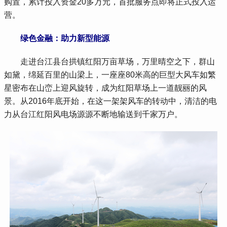
购置，累计投入资金20多万元，首批服务点即将正式投入运
营。
绿色金融：助力新型能源
 走进台江县台拱镇红阳万亩草场，万里晴空之下，群山
如黛，绵延百里的山梁上，一座座80米高的巨型大风车如繁
星密布在山峦上迎风旋转，成为红阳草场上一道靓丽的风
景。从2016年底开始，在这一架架风车的转动中，清洁的电
力从台江红阳风电场源源不断地输送到千家万户。