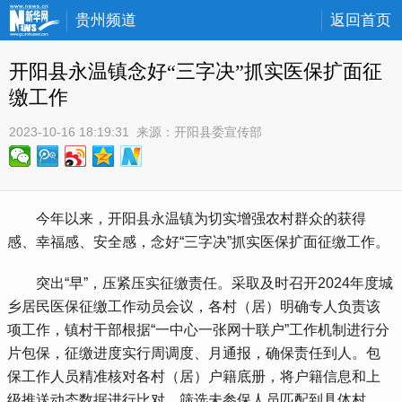
贵州频道
返回首页
开阳县永温镇念好“三字决”抓实医保扩面征
缴工作
2023-10-16 18:19:31
 来源：
开阳县委宣传部
 今年以来，开阳县永温镇为切实增强农村群众的获得
感、幸福感、安全感，念好“三字决”抓实医保扩面征缴工作。
 突出“早”，压紧压实征缴责任。采取及时召开2024年度城
乡居民医保征缴工作动员会议，各村（居）明确专人负责该
项工作，镇村干部根据“一中心一张网十联户”工作机制进行分
片包保，征缴进度实行周调度、月通报，确保责任到人。包
保工作人员精准核对各村（居）户籍底册，将户籍信息和上
级推送动态数据进行比对，筛选未参保人员匹配到具体村