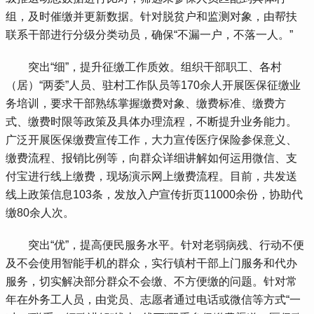
组，及时催缴并更新数据。针对脱贫户和监测对象，由帮扶
联系干部进行分级分类动员，确保“不漏一户，不落一人。”
 突出“细”，提升征缴工作质效。组织干部职工、各村
（居）“两委”人员、驻村工作队员等170余人开展医保征缴业
务培训，要求干部熟练掌握缴费对象、缴费标准、缴费方
式、缴费时限等政策及具体办理流程，不断提升业务能力。
广泛开展医保缴费宣传工作，大力宣传医疗保险参保意义、
缴费流程、报销比例等，向群众详细讲解如何运用微信、支
付宝进行线上缴费，现场演示网上缴费流程。目前，共发送
线上政策信息103条，发放入户宣传折页11000余份，协助代
缴80余人次。
 突出“优”，提高便民服务水平。针对老弱病残、行动不便
及不会使用智能手机的群众，实行镇村干部上门服务和代办
服务，切实解决部分群众不会缴、不方便缴的问题。针对常
年在外务工人员，由党员、志愿者通过电话或微信等方式“一