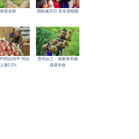
收获金秋
国际减灾日 安全进校园
PI同比持平 环比
贵州从江：侗寨香禾糯
上涨0.2%
喜获丰收