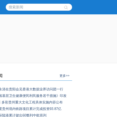
闻
更多>>
永清在贵阳会见香港大数据业界访问团一行
省基层卫生健康便民利民服务若干措施》印发
面 多彩贵州重大文化工程具体实施内容公布
度贵州境内铁路项目累计完成投资93.87亿
际陆港累计驶出60整列中欧班列