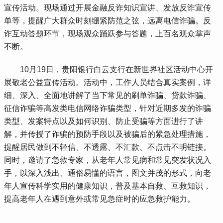
宣传活动。现场通过开展金融反诈知识宣讲、发放反诈宣传
单等，提醒广大群众时刻绷紧防范之弦，远离电信诈骗。反
诈互动答题环节，现场观众踊跃参与答题，上百名观众掌声
不断。
 10月19日，贵阳银行白云支行在新世界社区活动中心开
展敬老公益宣传活动。活动中，工作人员结合真实案例，详
细、深入、全面地讲解了当下常见的刷单诈骗、贷款诈骗、
征信诈骗等高发类电信网络诈骗类型，针对近期多发的诈骗
类型、发案特点以及如何识别、防止受骗等方面进行了讲
解，并传授了诈骗的预防手段以及被骗后的紧急处理措施，
提醒居民做到不轻信、不透露、不汇款、不点击不明链接。
同时，邀请了急救专家，从老年人常见病和常见突发状况入
手，以深入浅出、通俗易懂的语言，图文并茂的形式，向老
年人宣传科学实用的健康知识，普及基本自救、互救知识，
提高老年人在遇到意外或常见急症时的应急救护能力。
 …………