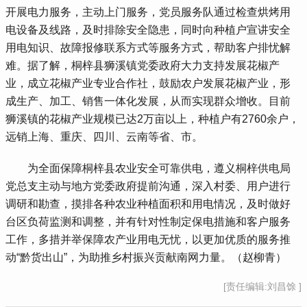
开展电力服务，主动上门服务，党员服务队通过检查烘烤用
电设备及线路，及时排除安全隐患，同时向种植户宣讲安全
用电知识、故障报修联系方式等服务方式，帮助客户排忧解
难。据了解，桐梓县狮溪镇党委政府大力支持发展花椒产
业，成立花椒产业专业合作社，鼓励农户发展花椒产业，形
成生产、加工、销售一体化发展，从而实现群众增收。目前
狮溪镇的花椒产业规模已达2万亩以上，种植户有2760余户，
远销上海、重庆、四川、云南等省、市。
 为全面保障桐梓县农业安全可靠供电，遵义桐梓供电局
党总支主动与地方党委政府提前沟通，深入村委、用户进行
调研和勘查，摸排各种农业种植面积和用电情况，及时做好
台区负荷监测和调整，并有针对性制定保电措施和客户服务
工作，多措并举保障农产业用电无忧，以更加优质的服务推
动“黔货出山”，为助推乡村振兴贡献南网力量。（赵柳青）
[责任编辑:刘昌馀 ]