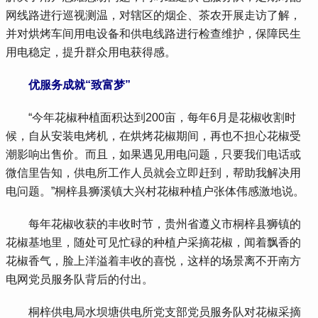
网线路进行巡视测温，对辖区的烟企、茶农开展走访了解，
并对烘烤车间用电设备和供电线路进行检查维护，保障民生
用电稳定，提升群众用电获得感。
优服务成就“致富梦”
 “今年花椒种植面积达到200亩，每年6月是花椒收割时
候，自从安装电烤机，在烘烤花椒期间，再也不担心花椒受
潮影响出售价。而且，如果遇见用电问题，只要我们电话或
微信里告知，供电所工作人员就会立即赶到，帮助我解决用
电问题。”桐梓县狮溪镇大兴村花椒种植户张体伟感激地说。
 每年花椒收获的丰收时节，贵州省遵义市桐梓县狮镇的
花椒基地里，随处可见忙碌的种植户采摘花椒，闻着飘香的
花椒香气，脸上洋溢着丰收的喜悦，这样的场景离不开南方
电网党员服务队背后的付出。
 桐梓供电局水坝塘供电所党支部党员服务队对花椒采摘