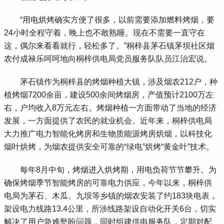
 “用电烘烤确实方便了很多，以前需要添加燃料烤烟，要
24小时全程守着，晚上也不敢熟睡。现在不需要一直守在
这，偶尔来看看就行，轻松多了。”桐梓县茅石镇茅坝社区烟
农付成禄乐呵呵地向桐梓供电局党员服务队队员江治宏说。
 茅石镇作为桐梓县的烤烟种植大镇，涉及烟农212户，种
植烤烟7200余亩，建设500余间烤烟房，产值预计2100万左
右，户均收入8万元左右。烤烟种植一方面带动了当地的经济
发展，一方面提供了农民的就业机会。近年来，桐梓供电局
大力推广电力智能化烤房和生物质能源烤房烘烟，以科技化
烟叶烘烤，为烟农提供安全可靠的“绿电”烘烤“黄金叶”技术。
 每年8月中旬，烤烟进入烘烤期，用电负荷节节攀升。为
确保烤烟季节智能烤房的可靠电力供应，今年以来，桐梓供
电局为茅石、木瓜、九坝等乡镇的烟农安装了约183块电表，
架设电力线路13.4公里，所涉线路架设自动化开关6台，切实
解决了用户急难愁盼问题，同时组建供电服务队，定期对配