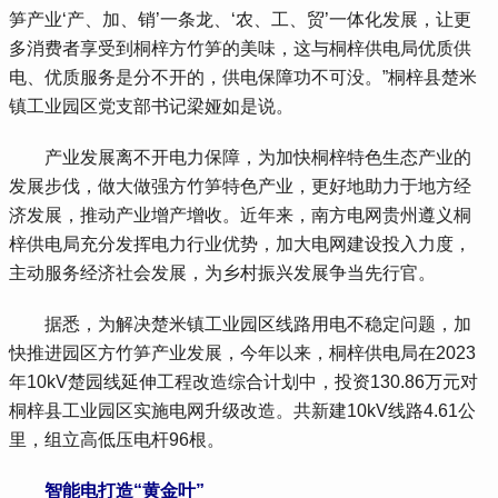
笋产业‘产、加、销’一条龙、‘农、工、贸’一体化发展，让更
多消费者享受到桐梓方竹笋的美味，这与桐梓供电局优质供
电、优质服务是分不开的，供电保障功不可没。”桐梓县楚米
镇工业园区党支部书记梁娅如是说。
 产业发展离不开电力保障，为加快桐梓特色生态产业的
发展步伐，做大做强方竹笋特色产业，更好地助力于地方经
济发展，推动产业增产增收。近年来，南方电网贵州遵义桐
梓供电局充分发挥电力行业优势，加大电网建设投入力度，
主动服务经济社会发展，为乡村振兴发展争当先行官。
 据悉，为解决楚米镇工业园区线路用电不稳定问题，加
快推进园区方竹笋产业发展，今年以来，桐梓供电局在2023
年10kV楚园线延伸工程改造综合计划中，投资130.86万元对
桐梓县工业园区实施电网升级改造。共新建10kV线路4.61公
里，组立高低压电杆96根。
智能电打造“黄金叶”