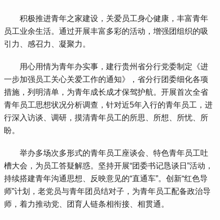
 积极推进青年之家建设，关爱员工身心健康，丰富青年
员工业余生活。通过开展丰富多彩的活动，增强团组织的吸
引力、感召力、凝聚力。
 用心用情为青年办实事，建行贵州省分行党委制定《进
一步加强员工关心关爱工作的通知》，省分行团委细化各项
措施，列明清单，为青年成长成才保驾护航。开展首次全省
青年员工思想状况分析调查，针对近5年入行的青年员工，进
行深入访谈、调研，摸清青年员工的所思、所想、所忧、所
盼。
 举办多场次多形式的青年员工座谈会、特色青年员工吐
槽大会，为员工答疑解惑。坚持开展“团委书记恳谈日”活动，
持续搭建青年沟通思想、反映意见的“直通车”。创新“红色导
师”计划，老党员与青年团员结对子，为青年员工配备政治导
师，着力推动党、团育人链条相衔接、相贯通。