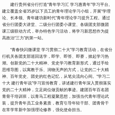
 建行贵州省分行打造“青年学习汇 学习惠青年”学习平台。
建立覆盖全省35岁以下员工的青年理论学习小组，开展“学理
论、长本领、青年建功新时代”青年理论学习提升工程。通过
省分行团委大讲堂、二级分行团委小课堂、各级团支部微团
课三级联动方式，举办特色学习活动，将学习新思想作为提
高政治“三力”的第一站。
 “青春快闪微课堂 学习贯彻二十大”学习教育活动，在省分
行机关各团支部巡回送学，即学、即答、即赛，掀起学习热
潮。创新党的二十大精神、党史学习教育新形式，通过手绘
思维导图，以寓教于乐、润物无声的方式，让党的二十大精
神、百年党史、团史的红色记忆，从笔尖流向心间。“学习二
十大 建行青年说”学习宣传教育，讲述建行青年深入贯彻落实
党的二十大精神，立足岗位做贡献的事迹。建团百年百名团
青骨干培训班，以青马工程凝聚思想，加强当代青年理论武
装，提升青年员工业务素质，教育引导年轻干部、团青骨干
在常学常新中加强理论修养，强化使命担当。