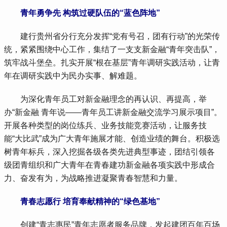
青年勇争先 构筑过硬队伍的“蓝色阵地”
 建行贵州省分行充分发挥“党有号召，团有行动”的光荣传
统，紧紧围绕中心工作，集结了一支支新金融“青年突击队”，
筑牢战斗堡垒。扎实开展“根在基层”青年调研实践活动，让青
年在调研实践中为民办实事、解难题。
 为深化青年员工对新金融理念的再认识、再提高，举
办“新金融 青年说——青年员工讲新金融交流学习展示项目”。
开展各种类型的岗位练兵、业务技能竞赛活动，让服务技
能“大比武”成为广大青年施展才能、创造业绩的舞台。积极选
树青年标兵，深入挖掘各级各类先进典型事迹，团结引领各
级团青组织和广大青年在青春建功新金融各项实践中形成合
力、奋发有为，为战略推进凝聚青春智慧和力量。
青春志愿行 培育奉献精神的“绿色基地”
 创建“青志惠民”青年志愿者服务品牌，发起建团百年百场