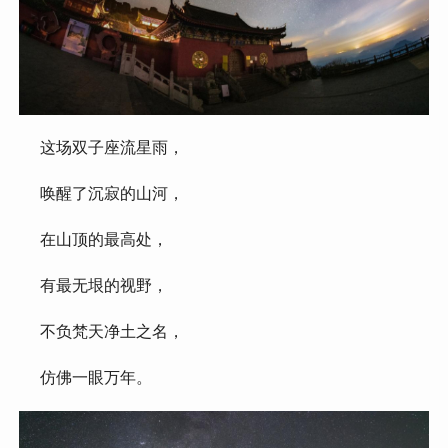
 这场双子座流星雨，
 唤醒了沉寂的山河，
 在山顶的最高处，
 有最无垠的视野，
 不负梵天净土之名，
 仿佛一眼万年。