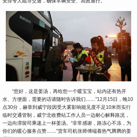
安排专人疏导交通，确保车辆安全、高效通行。
 “您好，这是姜汤，再给您一个暖宝宝，站内还有热开
水、方便面，需要的话请随时告诉我们……”12月15日，晚10
点30分，赫章到威宁段因受大雾影响能见度不足10米而实行
临时交通管制，威宁北收费站工作人员一边耐心解释路况，
一边向滞留司乘递上一杯姜汤。“非常感谢，路冻心不冻，为
你们的暖心服务点赞……”货车司机张师傅端着热气腾腾的姜