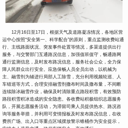
 12月16日至17日，根据天气及道路凝冻情况，各地区营
运中心按照“安全第一、科学配合”的原则，重点监测收费站通
行、主线路面状况、突发事件处置等情况，多渠道提供出行
服务，与交警部门互通路况信息，加强值班值守，畅通路网
通行监测信息，及时发布路况信息，服务社会公众，全力保
障人民群众出行安全。应急保畅人员全员出动，以机械为
主、融雪剂为辅进行局部人工除雪，充分利用视频轮巡、人
车错巡等方式，合理安排融雪剂撒布时间及撒布量，不间断
连续除冰融雪作业，确保及时清除重点路段积雪，有效预防
路段积雪积冰造成的安全隐患。各收费站积极组织志愿服务
队，开展志愿服务活动，为滞留司乘人员提供热水、路况咨
询等服务举措，并利用可变情报板及时发布路况信息，在收
费所广场、出入口等重点区域摆放警示锥桶作为安全提示，