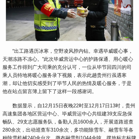
 “出工路遇历冰寒，空野凌风脖内钻。幸遇毕威暖心事，
天潮冻路不冻心。”此次毕威营运中心的护路保通、用心暖心
服务工作得到广大司乘的充分认可，一位从毕节回四川的司
乘人员特地将暖心服务录下视频，表示此趟贵州行虽遇寒
潮，却让他切实感受到了毕节人民的热情及暖心服务，于是
他在站点留言簿上留下了这样一段感谢词。
 数据显示，自12月15日夜晚22时至12月17日13时，贵州
高速集团各地区营运中心、毕威营运中心共组建39支应急保
畅队、29支志愿服务队，备勤人员1600余人，开展道路巡查
280余次，出动巡查车310余次，多功能除雪车、融雪车等各
种除雪机械240余台次，撒布融雪剂1044余吨、摆放标志标牌