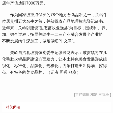
店年产值达到7000万元。
 作为国家级重点保护的78个地方畜禽品种之一，关岭牛
位居贵州五大名牛之首，并获得农产品地理标志登记证书。
近年来，关岭以建设“生态畜牧业强县”为目标，围绕种、养、
加、销全过程，拓展关岭牛一二三产业融合发展全产业链，
不断发展肉牛深加工，做足做细“牛文章”。
 关岭自治县坡贡镇党委书记张袭龙表示：坡贡镇将在凡
化毛肚火锅品牌建设方面发力，让本土特色美食发展形成组
织化、标准化、品牌化、规模化，力争打造出叫得响、擦得
亮、有特色的美食品牌。（记者 周强 张赛）
[责任编辑:邓娴 王雪松 ]
相关阅读