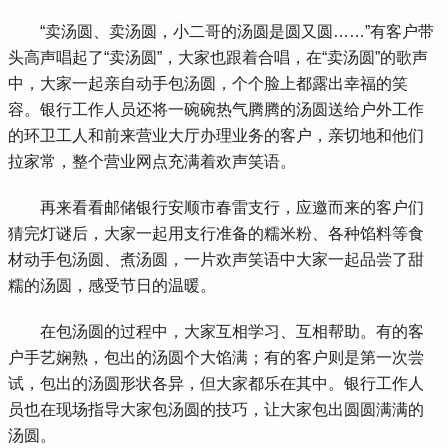
 “卖汤圆、卖汤圆，小二哥的汤圆是圆又圆……”有客户带
头高声唱起了“卖汤圆”，大家也跟着合唱，在“卖汤圆”的歌声
中，大家一起亲自动手包汤圆，个个脸上都露出幸福的笑
容。银行工作人员还将一碗碗热气腾腾的汤圆送给户外工作
的环卫工人和前来营业大厅办理业务的客户，亲切地和他们
拉家常，整个营业网点充满着欢声笑语。
 再来看看邮储银行安顺市春雷支行，应邀而来的客户们
猜完灯谜后，大家一起用支行准备的糯米粉、各种馅料等食
材动手包汤圆、煮汤圆，一片欢声笑语中大家一起品尝了甜
糯的汤圆，感受节日的温暖。
 在包汤圆的过程中，大家互相学习、互相帮助。有的客
户手艺娴熟，包出的汤圆个大馅满；有的客户则是第一次尝
试，包出的汤圆形状各异，但大家都乐在其中。银行工作人
员也在现场指导大家包汤圆的技巧，让大家包出圆圆满满的
汤圆。