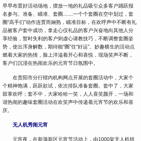
早早布置好活动场地，摆放一地的礼品吸引众多客户踊跃报
名参与。准备、瞄准、套圈……一个个套圈在空中划过，套
圈“高手们”动作连贯而娴熟，瞄准目标，在欢呼声中不断有礼
品被客户套中成功，拿走心仪礼品的客户兴奋地向其他人分
享经验，暂时失利的客户则虚心请教技巧，不断调整套圈姿
势，使出浑身解数，期待能“圈”住“好运”。妙趣横生的活动点
燃着大家的热情，脸上洋溢着开心和喜悦，现场笑声不断，
客户们沉浸在热闹欢乐的元宵节日氛围中。
 在贵阳市分行辖内机构网点开展的套圈活动中，大家个
个精神饱满，跃跃欲试，依次排队准备套圈。套中了，大家
鼓掌欢呼；套不中，大家哈哈一笑，人人喜笑颜开，一场和
谐热闹的趣味套圈活动在欢笑声中传递着元宵节的欢乐和喜
庆。
无人机秀闹元宵
 元宵夜，在新蒲新区元宵节活动上，由1000架无人机组