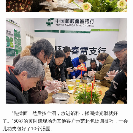
 “先揉面，然后按个洞，放进馅料，揉圆揉光滑就好
了。”50岁的黄阿姨现场为其他客户示范起包汤圆技巧，一会
儿功夫包好了10个汤圆。