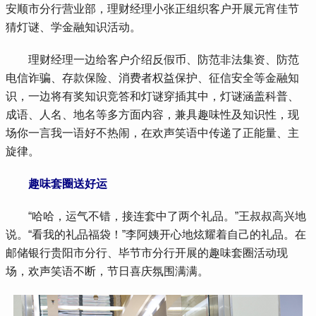
安顺市分行营业部，理财经理小张正组织客户开展元宵佳节
猜灯谜、学金融知识活动。
 理财经理一边给客户介绍反假币、防范非法集资、防范
电信诈骗、存款保险、消费者权益保护、征信安全等金融知
识，一边将有奖知识竞答和灯谜穿插其中，灯谜涵盖科普、
成语、人名、地名等多方面内容，兼具趣味性及知识性，现
场你一言我一语好不热闹，在欢声笑语中传递了正能量、主
旋律。
趣味套圈送好运
 “哈哈，运气不错，接连套中了两个礼品。”王叔叔高兴地
说。“看我的礼品福袋！”李阿姨开心地炫耀着自己的礼品。在
邮储银行贵阳市分行、毕节市分行开展的趣味套圈活动现
场，欢声笑语不断，节日喜庆氛围满满。