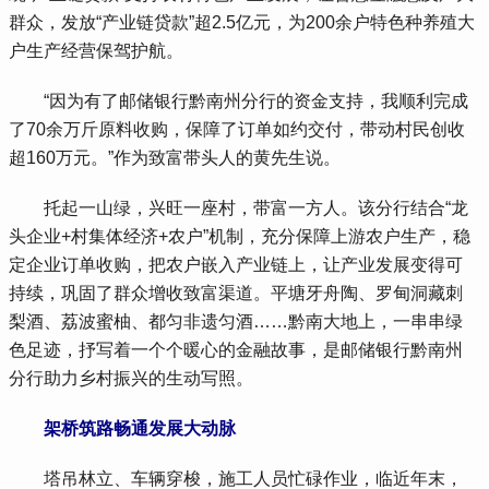
群众，发放“产业链贷款”超2.5亿元，为200余户特色种养殖大
户生产经营保驾护航。
 “因为有了邮储银行黔南州分行的资金支持，我顺利完成
了70余万斤原料收购，保障了订单如约交付，带动村民创收
超160万元。”作为致富带头人的黄先生说。
 托起一山绿，兴旺一座村，带富一方人。该分行结合“龙
头企业+村集体经济+农户”机制，充分保障上游农户生产，稳
定企业订单收购，把农户嵌入产业链上，让产业发展变得可
持续，巩固了群众增收致富渠道。平塘牙舟陶、罗甸洞藏刺
梨酒、荔波蜜柚、都匀非遗匀酒……黔南大地上，一串串绿
色足迹，抒写着一个个暖心的金融故事，是邮储银行黔南州
分行助力乡村振兴的生动写照。
架桥筑路畅通发展大动脉
 塔吊林立、车辆穿梭，施工人员忙碌作业，临近年末，