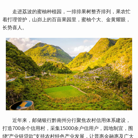
 走进荔波的蜜柚种植园，一排排果树整齐排列，果农忙
着打理管护，山峁上的百亩果园里，蜜柚个大、金黄耀眼，
长势喜人。
 近年来，邮储银行黔南州分行聚焦农村信用体系建设，
打造700余个信用村，采集15000余户信用户，因地制宜，围
绕“产业链贷款”支持农村特色产业发展，让普惠金融惠及广大