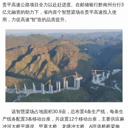
贵平高速公路项目全力以赴赶进度。在邮储银行黔南州分行3
亿元融资的助力下，省内首个智慧梁场在贵平高速投入使
用，力促高速“智”造的品质提升。
 该智慧梁场占地面积30.9亩，总布置4条生产线，每条生
产线各配置3条移动台座，共设置12个移动台座，主要供应麻
冲河大桥平塘岸、甲寨大桥、龙塘冲大桥、A匝道桥桥梁施