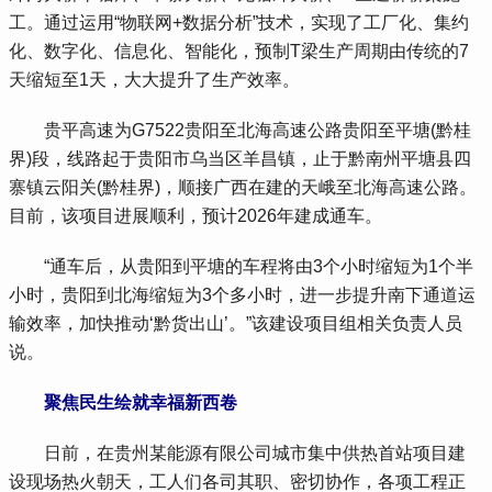
工。通过运用“物联网+数据分析”技术，实现了工厂化、集约
化、数字化、信息化、智能化，预制T梁生产周期由传统的7
天缩短至1天，大大提升了生产效率。
 贵平高速为G7522贵阳至北海高速公路贵阳至平塘(黔桂
界)段，线路起于贵阳市乌当区羊昌镇，止于黔南州平塘县四
寨镇云阳关(黔桂界)，顺接广西在建的天峨至北海高速公路。
目前，该项目进展顺利，预计2026年建成通车。
 “通车后，从贵阳到平塘的车程将由3个小时缩短为1个半
小时，贵阳到北海缩短为3个多小时，进一步提升南下通道运
输效率，加快推动‘黔货出山’。”该建设项目组相关负责人员
说。
聚焦民生绘就幸福新西卷
 日前，在贵州某能源有限公司城市集中供热首站项目建
设现场热火朝天，工人们各司其职、密切协作，各项工程正