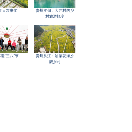
春日农事忙
贵州罗甸：大井村的乡
村旅游蜕变
迎“三八”节
贵州从江：油菜花海扮
靓乡村