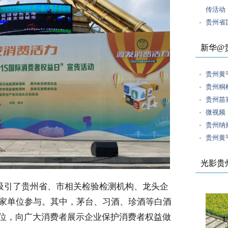
传活动
贵州省
新华@
贵州黄
贵州桐
贵州苗
微视频
贵州纳
贵州黄
光影贵
吸引了贵州省、市相关检验检测机构、龙头企
余家单位参与。其中，茅台、习酒、珍酒等白酒
位，向广大消费者展示企业保护消费者权益做