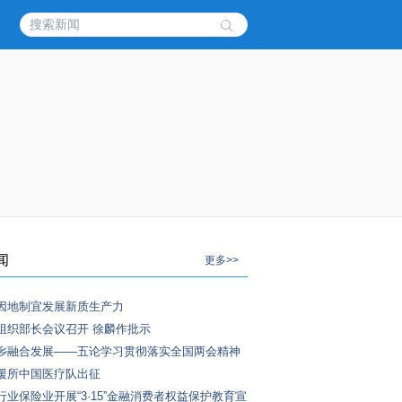
闻
更多>>
因地制宜发展新质生产力
组织部长会议召开 徐麟作批示
乡融合发展——五论学习贯彻落实全国两会精神
援所中国医疗队出征
行业保险业开展“3·15”金融消费者权益保护教育宣