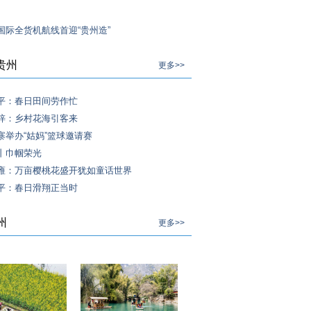
国际全货机航线首迎“贵州造”
贵州
更多>>
平：春日田间劳作忙
梓：乡村花海引客来
寨举办“姑妈”篮球邀请赛
丨巾帼荣光
雍：万亩樱桃花盛开犹如童话世界
平：春日滑翔正当时
州
更多>>