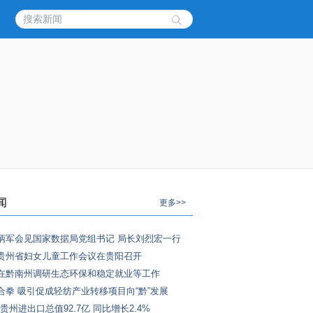
闻
更多>>
炳军会见国家数据局党组书记 局长刘烈宏一行
贵州省妇女儿童工作会议在贵阳召开
在黔南州调研生态环保和稳定就业等工作
合拳 吸引促成轻纺产业转移项目向“黔”发展
 贵州进出口总值92.7亿 同比增长2.4%