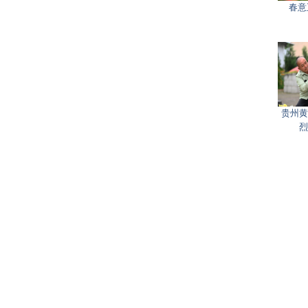
春意
贵州黄
烈