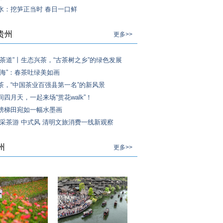
水：挖笋正当时 春日一口鲜
贵州
更多>>
“茶道”丨生态兴茶，“古茶树之乡”的绿色发展
茶海”：春茶吐绿美如画
茶，“中国茶业百强县第一名”的新风景
四月天，一起来场“赏花walk”！
榜梯田宛如一幅水墨画
 采茶游 中式风 清明文旅消费一线新观察
州
更多>>