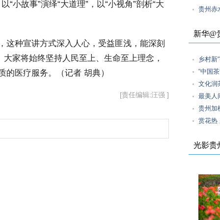
以“小故事”演绎“大道理”，以“小视角”剖析“大
贵州赤
新华@
，这种宣讲方式深入人心，受益匪浅，能深刻
怀。大家将始终坚持人民至上、生命至上理念，
乡村新
“中国
质的医疗服务。（记者 胡典）
文化润
[责任编辑:汪强 ]
最美人间
贵州加
赏花热
光影贵