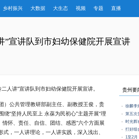
乡村振兴
大数据
大生态
视频
专题
直播
讲”宣讲队到市妇幼保健院开展宣讲
宣传二人讲”宣讲队到市妇幼保健院开展宣讲。
贵州要
团）公共管理教研部副主任、副教授王俊，贵
徐麟李
绕“坚持人民至上 永葆为民初心”主题开展“理
第五次
时光辉
、情怀、责任、自信、团结、感恩”六个方面展
打好组
现形式，一人讲理论，一人讲实践，深入浅出、
1至2月