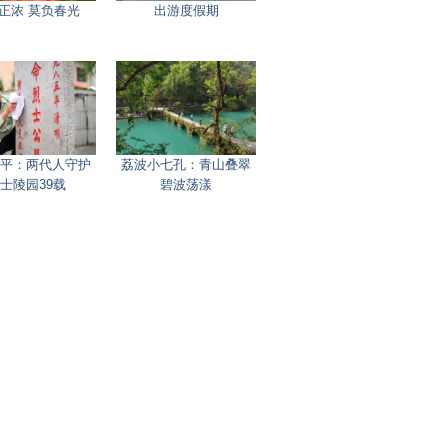
正浓 莫负春光
出游度假期
平：两代人守护
荔波小七孔：青山叠翠
士陵园39载
碧波荡漾