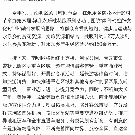
 今年3月，南明区紧盯时间节点，在永乐乡桃花盛开的时
节举办第六届南明·永乐桃花跑系列活动，围绕“体育+旅游+文
化+产业”融合发展的思路，将群众喜爱的短跑、健步走运动与
永乐乡的赏花资源、文旅资源相结合，共吸引约1.2万人次到
永乐乡赏花游玩，对永乐乡产生经济效益约150余万元。
 接下来，南明区将围绕甲秀楼、河滨公园、青云市集、
曹状元街区等重点区域，聚焦增强游客体验、重构商业模
式，持续谋划好、开展好各项活动，延长游客停留时间、增
加旅游消费，加快推进重点区域和其他有条件的景区景点转
型升级、丰富业态，进一步提升竞争力。同时，不断加大长
三角、粤港澳、成渝等重点客源市场和东北、西北等地区的
旅游宣传推介力度，积极拓展境外、省外客源市场；充分发
挥龙洞堡国际机场、贵阳火车站等重要交通枢纽优势，推广
异地租还车和全市直通车服务，分类策划有新意、有创意的
主题旅游精品线路，不断完善面向世界、服务全国、直达全