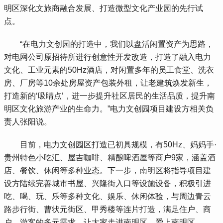
明区深化文旅商融合发展、打造微型文化产业园的先行试
点。
 “在电力文创园的打造中，我们以盘活闲置资产为思路，
对电网公司原招待所进行创意性开发改造，打造了融入电力
文化、工业元素的50Hz酒店，对闲置多年的员工食堂、洗衣
房、厂房等10余处房屋资产包装外租，让老建筑焕发新生，
打造新的‘吸睛点’，进一步提升社区居民的生活品质，提升南
明区文化旅游产业的生命力。”电力文创园项目建设方相关负
责人张阳说。
 目前，电力文创园区打造已初具规模，有50Hz、妈妈手·
贵州特色小吃汇、屋吉咖啡、精酿啤酒屋等商户9家，涵盖酒
店、餐饮、休闲等多种业态。下一步，南明区将指导项目建
设方陆续完善城市书屋、兴隆街入口等设施设备，积极引进
吃、喝、玩、乐等多种文化、娱乐、休闲体验，与周边青云
路步行街、曹状元街区、甲秀楼等连片打造，满足住户、商
户、游客的多元需求，让大家走进南明区、爱上南明区。